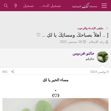
تسجيل الدخول
تسجيل
ملتقى الإخــاء والترحيب
[ .. أهلاً بصباحكَ ومسائِكَ يا لكِ .. ♡
ب
ت
رغد الإسلام
18 سبتمبر 2021
ا
ا
د
ر
خالتو \فردوس
ئ
ي
خالتكم
ا
خ
ل
ا
م
ل
9 نوفمبر 2024
#81
و
ب
ض
د
مساء الخير يا لكِ
و
ء
ع
•
《♡》