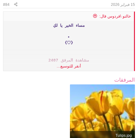
لن أنساكم أبداااااااهلا بك اخيتي طالما دخلت اتفقد وجودكم
15 فبراير 2026
#84
خالتو \فردوس قال:
مساء الخير يا لكِ
•
《♡》
مشاهدة المرفق 2407
أنقر للتوسيع...
•
المرفقات
《♡》
أسأل الله تعالى أن تكونوا بخير أحبابي في لك
أينما كنتم
لن أنساكم أبداااااا
♡
Tulips.jpg