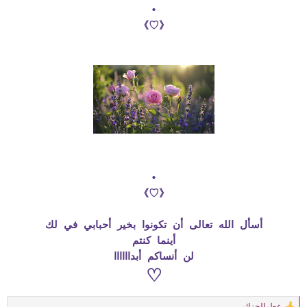
•
《♡》
•
《♡》
أسأل الله تعالى أن تكونوا بخير أحبابي في لك
أينما كنتم
لن أنساكم أبداااااا
♡
عطرالجزائر