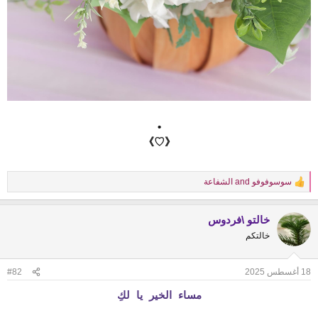
•
《♡》
سوسوفوفو
and
الشفاعة
R
e
a
خالتو \فردوس
c
t
خالتكم
i
o
n
18 أغسطس 2025
#82
s
:
مساء الخير يا لكِ