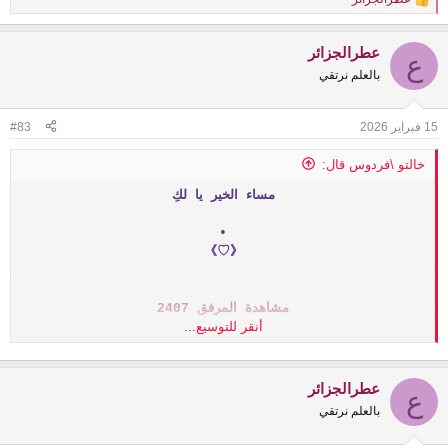
R
e
a
عطرالجزائر
c
ع
t
بالعلم نرتقي
i
o
n
15 فبراير 2026
#83
s
:
خالتو \فردوس قال:
مساء الخير يا لكِ
•
《♡》
مشاهدة المرفق 2407
أنقر للتوسيع...
•
《♡》
عطرالجزائر
ع
بالعلم نرتقي
أسأل الله تعالى أن تكونوا بخير أحبابي في لك
أينما كنتم