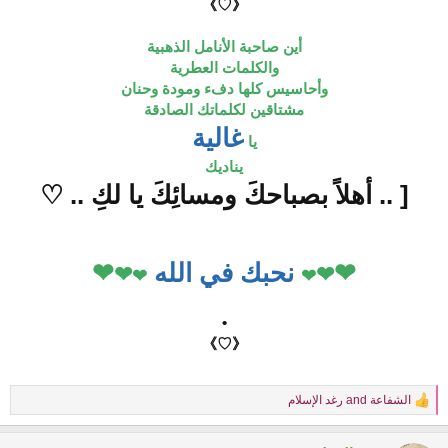
《♡》
أين صاحبة الأنامل الذهبية
والكلمات العطرية
وأحاسيس كلها دفء ومودة وحنان
مشتاقين لكلماتك الصادقة
غالية
يا
يناديك
[ .. أهلاً بصباحكَ ومسائِكَ يا لكِ .. ♡
❤
نحبك في الله
❤
❤
❤
❤
❤
•
《♡》
الشفاعة
and
رغد الإسلام
R
e
a