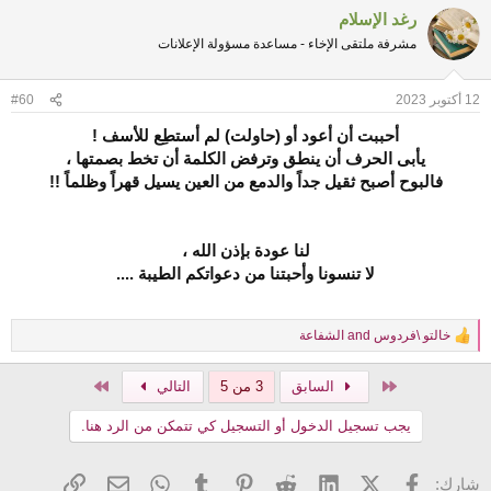
a
رغد الإسلام
c
t
مشرفة ملتقى الإخاء - مساعدة مسؤولة الإعلانات
i
o
n
12 أكتوبر 2023
#60
s
:
أحببت أن أعود أو (حاولت) لم أستطِع للأسف !
يأبى الحرف أن ينطق وترفض الكلمة أن تخط بصمتها ،
فالبوح أصبح ثقيل جداً والدمع من العين يسيل قهراً وظلماً !!
لنا عودة بإذن الله ،
لا تنسونا وأحبتنا من دعواتكم الطيبة ....
خالتو \فردوس
and
الشفاعة
R
e
a
الأول
الاخير
السابق
3 من 5
التالي
c
t
يجب تسجيل الدخول أو التسجيل كي تتمكن من الرد هنا.
i
o
n
فيسبوك
X (Twitter)
LinkedIn
Reddit
Pinterest
Tumblr
WhatsApp
الرابط
البريد الإلكتروني
شارك:
s