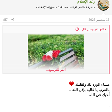
رغد الإسلام
c
t
مشرفة ملتقى الإخاء - مساعدة مسؤولة الإعلانات
i
o
n
16 سبتمبر 2023
#57
s
:
خالتو \فردوس قال:
أنقر للتوسيع...
مساء الورد لك ولقلبك
بالقرب يا غالية بإذن الله ..
مساء الخير يا لكِ
أحبك في الله
مساء الخير والبركات
على كل من مر هنا
.
ومازال يمر