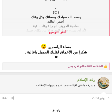
•
《♡》
يسعد الله صباحك ومسائك وكل وقتك
أخيتي الغالية
صاحبة الحروف الجميلة وقلب نقية
لأن أي شيء جميل لايخرج إلا من مكان جميل
أنقر للتوسيع...
نفتقد كلامك المغمس بالشهد
مليون مرحبا ❤
مساء الياسمين
شكرا من الأعماق لقلبك الجميل ياغالية .
❤
الشفاعة
and
خالتو \فردوس
R
e
a
رغد الإسلام
c
t
مشرفة ملتقى الإخاء - مساعدة مسؤولة الإعلانات
i
o
n
15 يونيو 2023
#47
s
:
《♡》