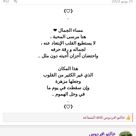
25 يونيو 2023
#52
s
:
《♡》
.
مساء الجمال ❤
هنا مرسى المحبة ،
لا يستطيع القلب الإبتعاد عنه ،
لجماله و رِقة حرفه
واحتضان أحزان أحبته دون ملل ..
هذا المكان
الذي غير الكثير من القلوب
وجعلها مزهرة
وإن سقطت في يوم ما
في وحل الهموم ..
.
《♡》
خالتو \فردوس
and
الشفاعة
R
e
a
خالتو \فردوس
c