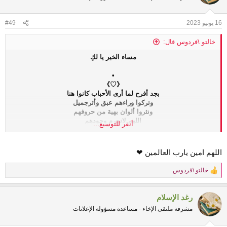
i
o
n
16 يونيو 2023
#49
s
:
خالتو \فردوس قال:
مساء الخير يا لكِ
•
《♡》
بجد أفرح لما أرى الأحباب كانوا هنا
وتركوا وراءهم عبق وأثرجميل
ونثروا ألوان بهية من حروفهم
اللهم لانحرم وجودهم
أنقر للتوسيع...
وجازيهم عليه في الدنيا
خير وبركة في الأهل والأبدان
وفي الاخرة
اللهم امين يارب العالمين ❤
مع ذويهم وأحبابهم غارقين في نعيم الجنان
❤
❤
خالتو \فردوس
❤
❤
❤
R
e
•
a
《♡》
رغد الإسلام
c
t
مشرفة ملتقى الإخاء - مساعدة مسؤولة الإعلانات
i
o