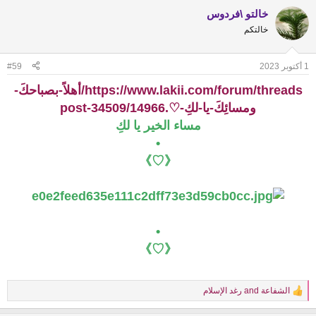
a
خالتو \فردوس
c
t
خالتكم
i
o
n
1 أكتوبر 2023
#59
s
:
https://www.lakii.com/forum/threads/أهلاً-بصباحكَ-
ومسائِكَ-يا-لكِ-♡.14966/post-34509
مساء الخير يا لكِ
•
《♡》
•
《♡》
الشفاعة
and
رغد الإسلام
R
e