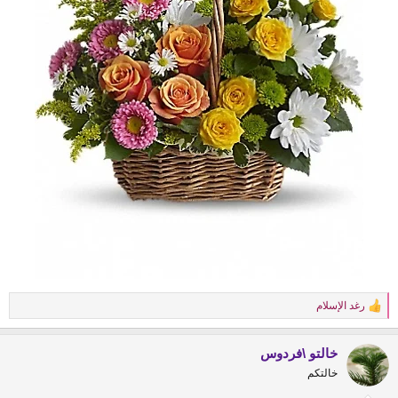
رغد الإسلام
R
e
a
خالتو \فردوس
c
t
خالتكم
i
o