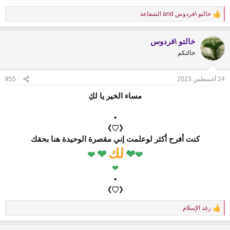
خالتو \فردوس
and
الشفاعة
R
e
a
خالتو \فردوس
c
t
خالتكم
i
o
n
24 أغسطس 2023
#55
s
:
مساء الخير يا لكِ
•
《♡》
كنت أفرح أكثر لوعلمت إني مقصرة الوحيدة هنا بحقك
لك
❤
❤
❤
❤
❤
•
《♡》
رغد الإسلام
R
e
a