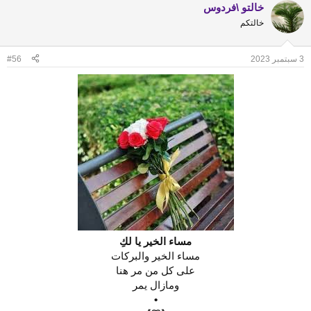
خالتو \فردوس
c
t
خالتكم
i
o
n
3 سبتمبر 2023
#56
s
:
مساء الخير يا لكِ
مساء الخير والبركات
على كل من مر هنا
ومازال يمر
•