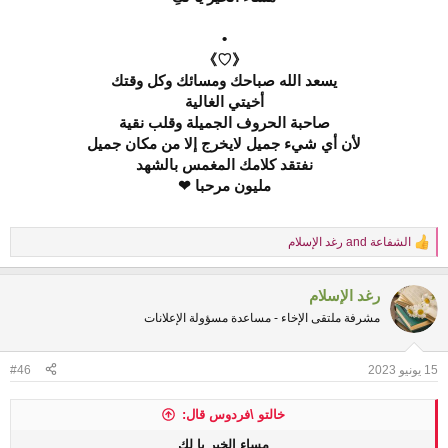
•
《♡》
يسعد الله صباحك ومسائك وكل وقتك
أخيتي الغالية
صاحبة الحروف الجميلة وقلب نقية
لأن أي شيء جميل لايخرج إلا من مكان جميل
نفتقد كلامك المغمس بالشهد
مليون مرحبا ❤
الشفاعة
and
رغد الإسلام
R
e
a
رغد الإسلام
c
t
مشرفة ملتقى الإخاء - مساعدة مسؤولة الإعلانات
i
o
n
15 يونيو 2023
#46
s
:
خالتو \فردوس قال:
مساء الخير يا لكِ