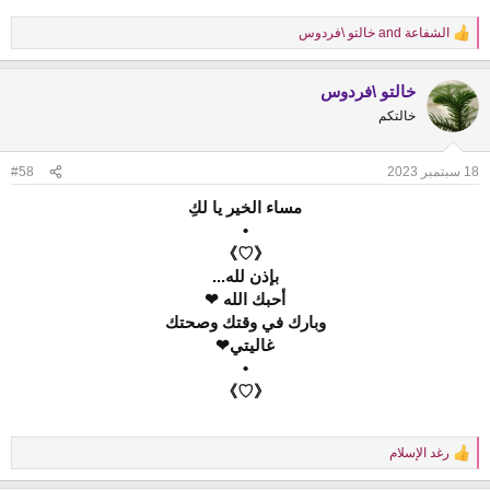
•
《♡》
الشفاعة
and
خالتو \فردوس
R
e
أين صاحبة الأنامل الذهبية
a
والكلمات العطرية
خالتو \فردوس
c
وأحاسيس كلها دفء ومودة وحنان
t
خالتكم
مشتاقين لكلماتك الصادقة
i
غالية
o
يا
n
18 سبتمبر 2023
#58
يناديك
s
:
[ .. أهلاً بصباحكَ ومسائِكَ يا لكِ .. ♡
مساء الخير يا لكِ
•
《♡》
بإذن لله...
❤
نحبك في الله
❤
❤
❤
❤
❤
أحبك الله ❤
وبارك في وقتك وصحتك
•
غاليتي
❤
《♡》
•
《♡》
رغد الإسلام
R
e