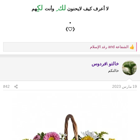
لك ِ
لكِ
لا أعرف كيف لايحنون
وأنت
هم
•
《♡》
الشفاعة
and
رغد الإسلام
R
e
a
خالتو \فردوس
c
t
خالتكم
i
o
n
19 مارس 2023
#42
s
: