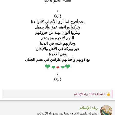
مساء الخير يا لكِ
•
《♡》
بجد أفرح لما أرى الأحباب كانوا هنا
وتركوا وراءهم عبق وأثرجميل
ونثروا ألوان بهية من حروفهم
اللهم لانحرم وجودهم
وجازيهم عليه في الدنيا
خير وبركة في الأهل والأبدان
وفي الاخرة
مع ذويهم وأحبابهم غارقين في نعيم الجنان
❤
❤
❤
❤
❤
•
《♡》
الشفاعة
and
رغد الإسلام
R
e
a
رغد الإسلام
c
t
مشرفة ملتقى الإخاء - مساعدة مسؤولة الإعلانات