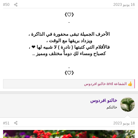
n
16 يونيو 2023
#50
s
:
《♡》
.
الأحرف الجميلة تبقى محفورة في الذاكرة ،
ويزداد بريقها مع الوقت ،
فالأقلام التي كتبتها ( نادرة ) لا شبيه لها ❤ ،
كصباح ومساء لكِ دوماً مختلف ومميز ..
.
《♡》
الشفاعة
and
خالتو \فردوس
R
e
a
خالتو \فردوس
c
t
خالتكم
i
o
n
18 يونيو 2023
#51
s
: