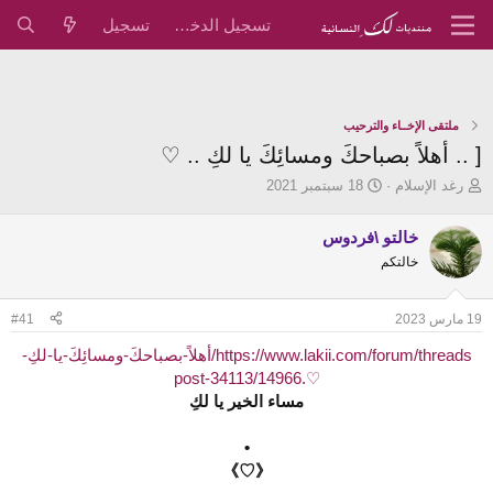
تسجيل الدخول
تسجيل
ملتقى الإخــاء والترحيب
[ .. أهلاً بصباحكَ ومسائِكَ يا لكِ .. ♡
ب
ت
رغد الإسلام
18 سبتمبر 2021
ا
ا
د
ر
خالتو \فردوس
ئ
ي
خالتكم
ا
خ
ل
ا
م
ل
19 مارس 2023
#41
و
ب
ض
د
https://www.lakii.com/forum/threads/أهلاً-بصباحكَ-ومسائِكَ-يا-لكِ-
و
ء
♡.14966/post-34113
ع
مساء الخير يا لكِ
•
《♡》