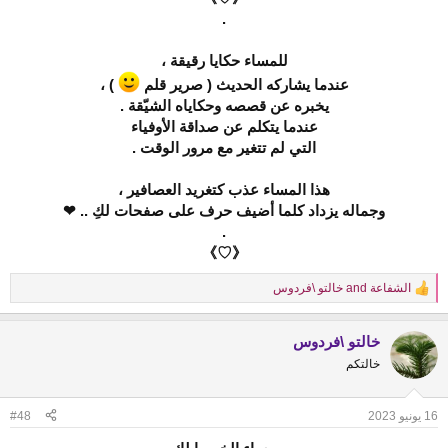
.
للمساء حكايا رقيقة ،
عندما يشاركه الحديث ( صرير قلم
) ،
يخبره عن قصصه وحكاياه الشيّقة .
عندما يتكلم عن صداقة الأوفياء
التي لم تتغير مع مرور الوقت .
هذا المساء عذب كتغريد العصافير ،
وجماله يزداد كلما أضيف حرف على صفحات لكِ .. ❤
.
《♡》
الشفاعة
and
خالتو \فردوس
R
e
a
خالتو \فردوس
c
t
خالتكم
i
o
n
16 يونيو 2023
#48
s
: