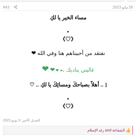
n
26 مايو 2023
#43
s
:
مساء الخير يا لكِ
•
《♡》
نفتقد من أحببناهم هنا وفي الله
❤
❤
.
غاليتي يناديك
❤
❤
❤
[ .. أهلاً بصباحكَ ومسائِكَ يا لكِ .. ♡
•
《♡》
التعديل الأخير:
9 يونيو 2023
الشفاعة
and
رغد الإسلام
R