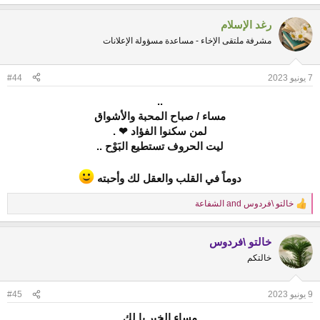
e
a
رغد الإسلام
c
t
مشرفة ملتقى الإخاء - مساعدة مسؤولة الإعلانات
i
o
n
7 يونيو 2023
#44
s
:
..
مساء / صباح المحبة والأشواق
لمن سكنوا الفؤاد ❤ .
ليت الحروف تستطيع البَوْح ..
دوماً في القلب والعقل لك وأحبته
خالتو \فردوس
and
الشفاعة
R
e
a
خالتو \فردوس
c
t
خالتكم
i
o
n
9 يونيو 2023
#45
s
:
مساء الخير يا لكِ