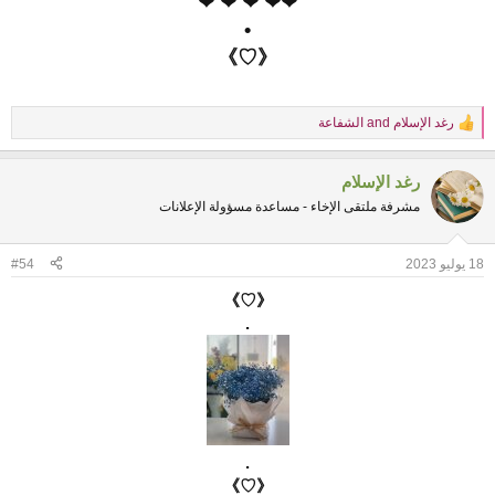
❤
❤
❤
❤
❤
•
《♡》
رغد الإسلام
and
الشفاعة
R
e
a
رغد الإسلام
c
t
مشرفة ملتقى الإخاء - مساعدة مسؤولة الإعلانات
i
o
n
18 يوليو 2023
#54
s
:
《♡》
.
.
《♡》