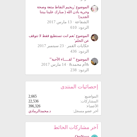
الموضوع 'ريجيم النقاط متعة وصحة
وحرية باذن الله ( مبارك علينا بيتنا
الجديد)'
الشفاعة
13 مارس 2017
الردود: 610
الموضوع 'نعم انت تستطيع فقط لا تتوقف
عن الحلم'
حكايات القمر
23 سبتمبر 2017
الردود: 436
الموضوع '" لقــــاء الأحبة"'
&أم محمد&
14 مارس 2017
الردود: 238
إحصائيات المنتدى
المواضيع
2,665
المشاركات
22,536
الأعضاء
396,326
آخر عضو مسجل
د.محمدالرمادي
آخر مشاركات الحائط
OmNour