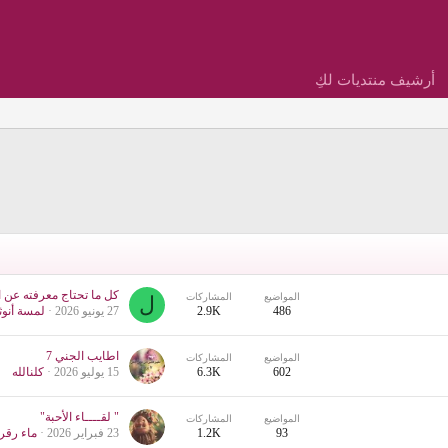
أرشيف منتديات لكِ
المواضيع
المشاركات
ل
486
2.9K
27 يونيو 2026
لمسة أنوث
اطايب الجني 7
المواضيع
المشاركات
602
6.3K
15 يوليو 2026
كلنالله
" لقــــاء الأحبة"
المواضيع
المشاركات
93
1.2K
23 فبراير 2026
ماء رقر