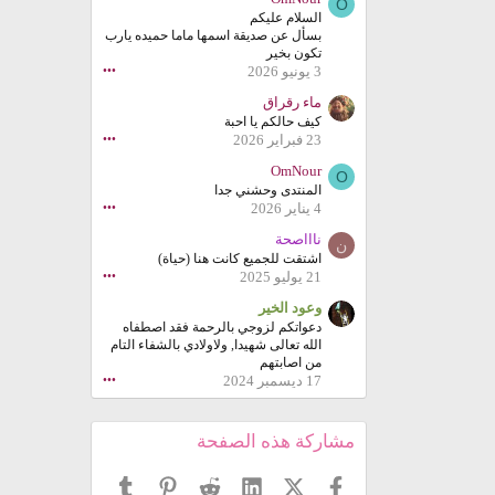
O
السلام عليكم
بسأل عن صديقة اسمها ماما حميده يارب
تكون بخير
3 يونيو 2026
•••
ماء رقراق
كيف حالكم يا احبة
23 فبراير 2026
•••
OmNour
O
المنتدى وحشني جدا
4 يناير 2026
•••
ناااصحة
ن
اشتقت للجميع كانت هنا (حياة)
21 يوليو 2025
•••
وعود الخير
دعواتكم لزوجي بالرحمة فقد اصطفاه
الله تعالى شهيدا, ولاولادي بالشفاء التام
من اصابتهم
17 ديسمبر 2024
•••
مشاركة هذه الصفحة
فيسبوك
X (Twitter)
LinkedIn
Reddit
Pinterest
Tumblr