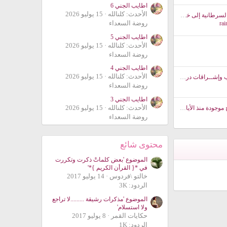
اطايب الجني 6
الأحدث: كلنالله
15 يوليو 2026
وصفة نبوية تحول الخلايا السرطانية إلى خلايا طبيعية !!!!
روضة السعداء
rai
اطايب الجني 5
الأحدث: كلنالله
15 يوليو 2026
روضة السعداء
اطايب الجني 4
الأحدث: كلنالله
15 يوليو 2026
ツ شـاركــ« فضفضة قلب وإشــراقات درب »ــونا 3 ツ
روضة السعداء
اطايب الجني 3
الأحدث: كلنالله
15 يوليو 2026
كانت مواقع تنزيل البرامج موجودة منذ الأيام الأولى للإنترنت
روضة السعداء
محتوى شائع
الموضوع 'بعض كلماتْ ذكرت وتكررت
في *{ القرأن الكريم }*'
خالتو \فردوس
14 يوليو 2017
الردود: 3K
الموضوع 'مذكرات رشيقة .........لا تراجع
ولا استسلام'
حكايات القمر
8 يوليو 2017
الردود: 1K