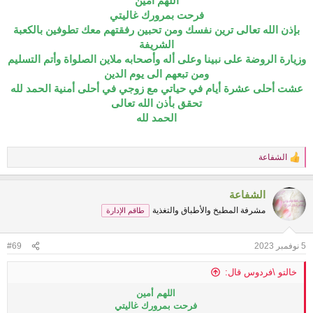
اللهم أمين
فرحت بمرورك غاليتي
بإذن الله تعالى ترين نفسك ومن تحبين رفقتهم معك تطوفين بالكعبة
الشريفة
وزيارة الروضة على نبينا وعلى أله وأصحابه ملاين الصلواة وأتم التسليم
ومن تبعهم الى يوم الدين
عشت أحلى عشرة أيام في حياتي مع زوجي في أحلى أمنية الحمد لله
تحقق بأذن الله تعالى
الحمد لله
الشفاعة
R
e
a
الشفاعة
c
t
مشرفة المطبخ والأطباق والتغذية
طاقم الإدارة
i
o
n
5 نوفمبر 2023
#69
s
:
خالتو \فردوس قال:
اللهم أمين
فرحت بمرورك غاليتي