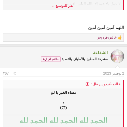
لا حول ولا قوة إلا بالله العلي العظيم
أنقر للتوسيع...
اللهم أجمع شمل المسلمين وأنزع الوهن عن قلوبنا وقذف الرعب في قلوب
أعداء الإسلام
اللهم آمين آمين آمين
خالتو \فردوس
R
بإذن الله تعالى حبيبتي
e
a
أسأل الله العظيم رب العرش العظيم وهو القادر على كل شيء ولا يصعب
الشفاعة
c
عليه شيء إذا أراد شيئا أن يقول له كن فيكون
t
مشرفة المطبخ والأطباق والتغذية
طاقم الإدارة
أن يبعث فرجا ونصرا لأخواننا
i
ويخزي ويذل يهود وأعوانهم ويشل أطرافهم ويبعث لهم الوباء والأمراض
o
ويجعلهم قردة وخنازير
n
2 نوفمبر 2023
#67
s
:
قلوبنا وأدعياتنا معكم أختنا الحبيبة
❤
خالتو \فردوس قال:
مساء الخير يا لكِ
•
《♡》
الحمد لله الحمد لله الحمد لله