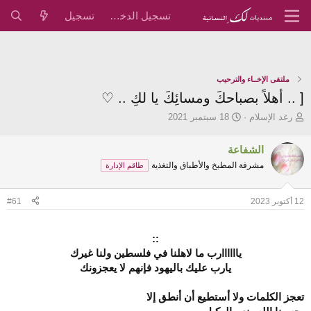
تسجيل الدخول
تسجيل
ملتقى الإخــاء والترحيب
[ .. أهلاً بصباحكَ ومسائِكَ يا لكِ .. ♡
ب
ت
رغد الإسلام
18 سبتمبر 2021
ا
ا
د
ر
الشفاعة
ئ
ي
مشرفة المطبخ والأطباق والتغذية
ا
خ
طاقم الإدارة
ل
ا
م
ل
12 أكتوبر 2023
#61
و
ب
ض
د
و
ء
::
ع
ياااااارب ما لاهلنا في فلسطين ولنا غيرك
يارب عليك باليهود فإنهم لا يعجزونك
تعجز الكلمات ولا أستطيع أن أنطق إلا