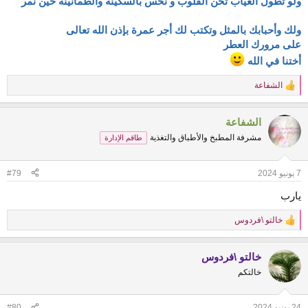
ولو تطول الغياب تحن القلوب و نحس بالسكينة والطمأنينة حين نمر
ولك وأحبابك بالمثل وتكتب لك أجر عمرة بإذن الله تعالى
على مرورك العطر
أختنا في الله
الشفاعة
R
e
a
الشفاعة
c
t
مشرفة المطبخ والأطباق والتغذية
طاقم الإدارة
i
o
n
7 يونيو 2024
#79
s
:
يارب
خالتو \فردوس
R
e
a
خالتو \فردوس
c
t
خالتكم
i
o
n
24 يونيو 2024
#80