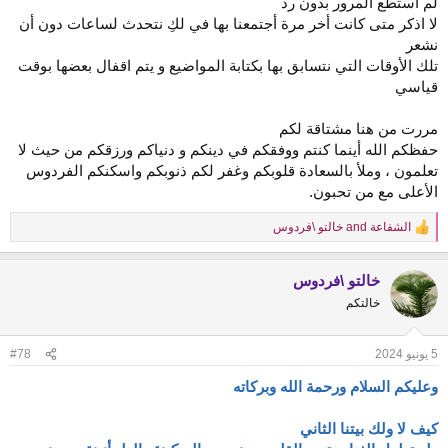
لم أستطع المرور بدون رد
لا اذكر متى كانت أخر مرة أجتمعنا بها في لكِ نتحدث لساعات دون أن
نشعر
تلك الأوقات التي نتسابق بها بكتابة المواضيع و يتم اقفال بعضها بوقت
قياسي
مررت من هنا مشتاقة لكم
حفظكم الله أينما كنتم ووفقكم في دينكم و دنياكم ورزقكم من حيث لا
تعلمون ، وملأ بالسعادة قلوبكم وغفر لكم ذنوبكم واسكنكم الفردوس
الأعلى مع من تحبون.
الشفاعة
and
خالتو \فردوس
R
e
a
خالتو \فردوس
c
t
خالتكم
i
o
n
5 يونيو 2024
#78
s
:
وعليكم السلام ورحمة الله وبركاته
كيف لا ولك بيتنا الثاني