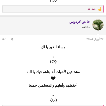
《♡》
الشفاعة
R
e
a
خالتو \فردوس
c
t
خالتكم
i
o
n
22 أبريل 2024
#75
s
:
مساء الخير يا لكِ
•
《♡》
مشتاقين لأخوات أحببناهم فيك يا الله
❤
أحفظهم وأهلهم والمسلمين جميعا
•
《♡》