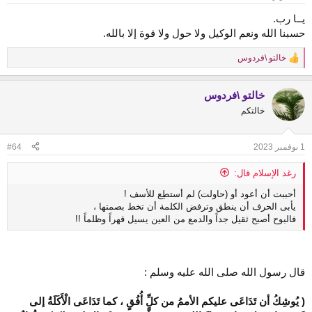
s
:
يــا رب.
حسبنا الله ونعم الوكيل ولا حول ولا قوة إلا بالله.
خالتو \فردوس
R
e
a
خالتو \فردوس
c
t
خالتكم
i
o
n
1 نوفمبر 2023
#64
s
:
رغد الإسلام قال:
أحببت أن أعود أو (حاولت) لم أستطِع للأسف !
يأبى الحرف أن ينطق وترفض الكلمة أن تخط بصمتها ،
فالبوح أصبح ثقيل جداً والدمع من العين يسيل قهراً وظلماً !!
قال رسول الله صلى الله عليه وسلم :
( يُوشِكُ أن تَدَاعَى عليكم الأممُ من كلِّ أُفُقٍ ، كما تَدَاعَى الْأَكَلَةُ إلى