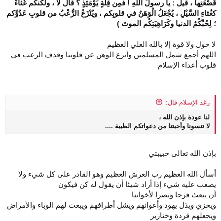
قَصْعَتِها ، قيل : يا رسولَ اللهِ ! فمِن قِلَّةٍ يَوْمَئِذٍ ؟ قال لا ، ولكنكم غُثاءٌ
كغُثاءِ السَّيْلِ ، يُجْعَلُ الْوَهَنُ في قلوبِكم ، ويُنْزَعُ الرُّعْبُ من قلوبِ عَدُوِّكم
؛ لِحُبِّكُمُ الدنيا وكَرَاهِيَتِكُم الموتَ )
لا حول ولا قوة إلا بالله العلي العظيم
اللهم أجمع شمل المسلمين وأنزع الوهن عن قلوبنا وقذف الرعب في
قلوب أعداء الإسلام
رغد الإسلام قال:
لنا عودة بإذن الله ،
لا تنسونا وأحبتنا من دعواتكم الطيبة ....
بإذن الله تعالى حبيبتي
أسأل الله العظيم رب العرش العظيم وهو القادر على كل شيء ولا
يصعب عليه شيء إذا أراد شيئا أن يقول له كن فيكون
أن يبعث فرجا ونصرا لأخواننا
ويخزي ويذل يهود وأعوانهم ويشل أطرافهم ويبعث لهم الوباء والأمراض
ويجعلهم قردة وخنازير