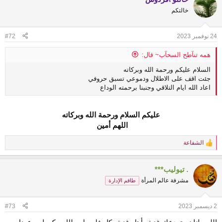
t
خالتكم
i
o
n
24 نوفمبر 2023
#72
s
:
همه تنآطح السحآب~ قال:
السلام عليكم ورحمة الله وبركاته
جئت اقف على الاطلال ودموعي تسبق حروفي
اعاد الله ايام التلاقي وجنبنا برحمته الوداع
عليكم السلام ورحمة الله وبركاته
اللهم أمين
الشفاعة
R
e
a
. تيوليب***
c
t
مشرفة عالم المرأة
طاقم الإدارة
i
o
n
2 ديسمبر 2023
#73
s
: