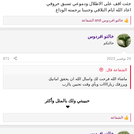
جئت اقف على الاطلال ودموعي تسبق حروفي
اعاد الله ايام التلاقي وجنبنا برحمته الوداع
خالتو \فردوس
and
الشفاعة
R
e
a
خالتو \فردوس
c
t
خالتكم
i
o
n
24 نوفمبر 2023
#71
s
:
الشفاعة قال:
ماشاء الله فرحت لك واسال الله ان يحقق امانيكِ
ويرزقك زياراااات وبأي وقت تحبين ياارب
حبيبتي ولك بالمثل وأكثر
❤
الشفاعة
R
e
a
خالتو \فردوس
c