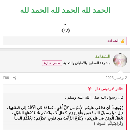
الحمد لله الحمد لله الحمد لله
•
《♡》
الشفاعة
R
e
a
الشفاعة
c
t
مشرفة المطبخ والأطباق والتغذية
طاقم الإدارة
i
o
n
2 نوفمبر 2023
#66
s
:
خالتو \فردوس قال:
قال رسول الله صلى الله عليه وسلم :
( يُوشِكُ أن تَدَاعَى عليكم الأممُ من كلِّ أُفُقٍ ، كما تَدَاعَى الْأَكَلَةُ إلى قَصْعَتِها ،
قيل : يا رسولَ اللهِ ! فمِن قِلَّةٍ يَوْمَئِذٍ ؟ قال لا ، ولكنكم غُثاءٌ كغُثاءِ السَّيْلِ ،
يُجْعَلُ الْوَهَنُ في قلوبِكم ، ويُنْزَعُ الرُّعْبُ من قلوبِ عَدُوِّكم ؛ لِحُبِّكُمُ الدنيا
وكَرَاهِيَتِكُم الموتَ )