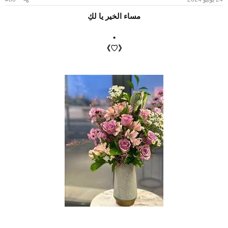
s
:
مساء الخير يا لكِ
•
《♡》