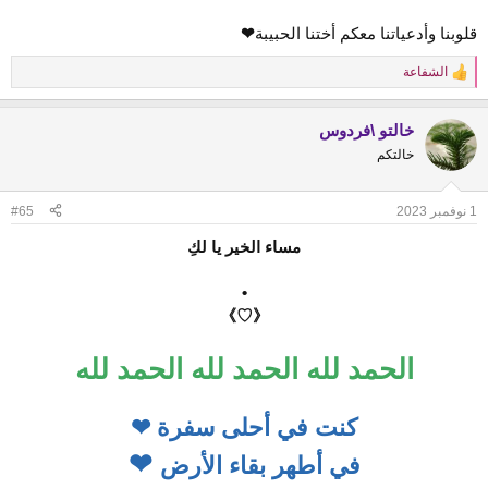
قلوبنا وأدعياتنا معكم أختنا الحبيبة
❤
الشفاعة
R
e
a
خالتو \فردوس
c
t
خالتكم
i
o
n
1 نوفمبر 2023
#65
s
:
مساء الخير يا لكِ
•
《♡》
الحمد لله الحمد لله الحمد لله
كنت في أحلى سفرة
❤
❤
في أطهر بقاء الأرض