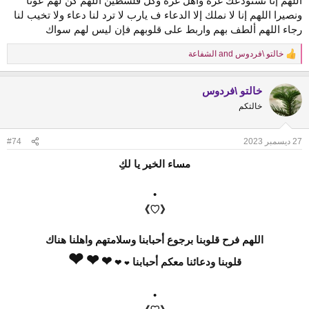
اللهم إنا نستودعك غزة وأهل غزة وكل فلسطين اللهم كن لهم عونا
ونصيرا اللهم إنا لا نملك إلا الدعاء ف يارب لا ترد لنا دعاء ولا تخيب لنا
رجاء اللهم ألطف بهم واربط على قلوبهم فإن ليس لهم سواك
خالتو \فردوس
and
الشفاعة
R
e
a
خالتو \فردوس
c
t
خالتكم
i
o
n
27 ديسمبر 2023
#74
s
:
مساء الخير يا لكِ
•
《♡》
اللهم فرح قلوبنا برجوع أحبابنا وسلامتهم واهلنا هناك
❤
❤
❤
قلوبنا ودعائنا معكم أحبابنا
❤
❤
•