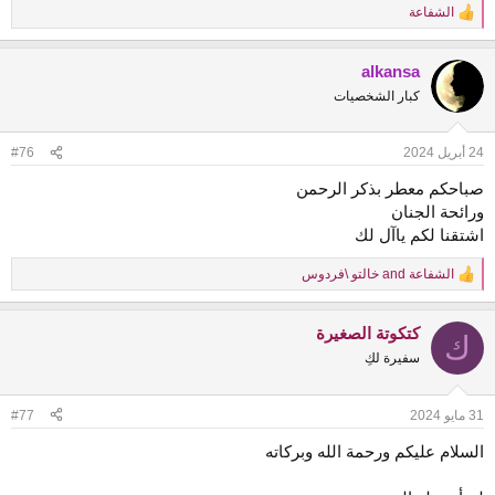
الشفاعة
R
e
a
alkansa
c
t
كبار الشخصيات
i
o
n
24 أبريل 2024
#76
s
:
صباحكم معطر بذكر الرحمن
ورائحة الجنان
اشتقنا لكم ياآل لك
الشفاعة
and
خالتو \فردوس
R
e
a
كتكوتة الصغيرة
c
ك
t
سفيرة لكِ
i
o
n
31 مايو 2024
#77
s
:
السلام عليكم ورحمة الله وبركاته