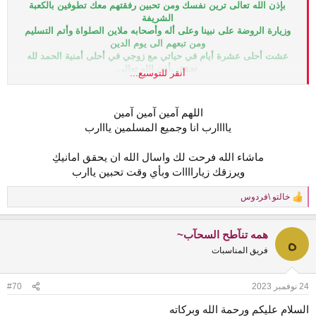
بإذن الله تعالى ترين نفسك ومن تحبين رفقتهم معك تطوفين بالكعبة
الشريفة
وزيارة الروضة على نبينا وعلى أله وأصحابه ملاين الصلواة وأتم التسليم
ومن تبعهم الى يوم الدين
عشت أحلى عشرة أيام في حياتي مع زوجي في أحلى أمنية الحمد لله
تحقق بأذن الله تعالى
أنقر للتوسيع...
الحمد لله
اللهم آمين آمين آمين
ياااارب انا وجميع المسلمين يااارب
ماشاء الله فرحت لك واسال الله ان يحقق امانيكِ
ويرزقك زياراااات وبأي وقت تحبين ياارب​
خالتو \فردوس
R
e
a
همه تنآطح السحآب~
c
ه
t
فريق المناسبات
i
o
n
24 نوفمبر 2023
#70
s
:
السلام عليكم ورحمة الله وبركاته