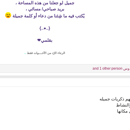
جميل لو جعلنا من هذه المساحة ،
بريد صباحي/ مسائي ،
يُكتب فيه ما شِئنا من دعاء أو كلمة جميلة
{..●..}
بقلمي❤
الرجاء الرّد من الأخــــوات فقط
..
دوس
and 1 other person
بهم ذكريات جميله
والنشاط
 مكانها
..