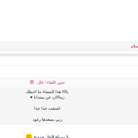
سلام
حنين اللقاء~ قال:
ياااا هذا المساء ما اجملك
زماااان عن منتدانا ♥
اشتقت جدا جدا
ربي يسعدها رغود
يا مساء الفل حنونة