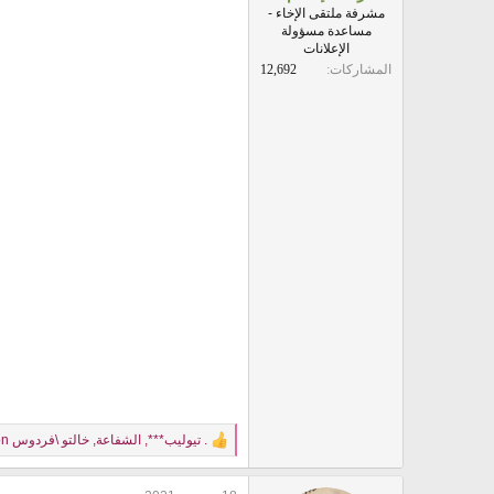
مشرفة ملتقى الإخاء -
مساعدة مسؤولة
الإعلانات
المشاركات
12,692
. تيوليب***
,
الشفاعة
,
خالتو \فردوس
and 1 other person
R
e
a