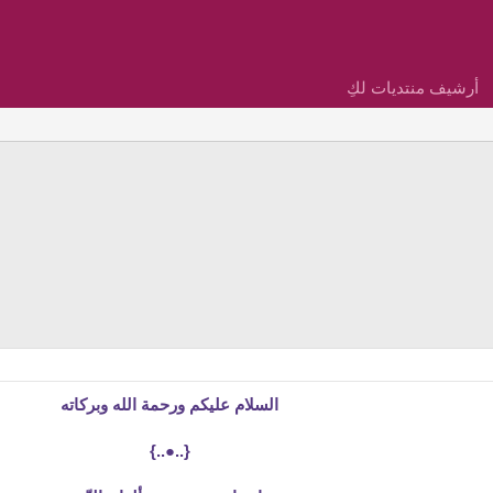
أرشيف منتديات لكِ
السلام عليكم ورحمة الله وبركاته
{..●..}