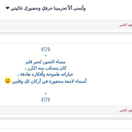
وأتمنى ألاّ تحرمينا حرفكِ وحضوركِ غاليتي ❤
ود الخير
《♡》
•
مساء الحنين لحبر قلم
كان ينسكب منه الدّرر ،
عباراته طموحة وأفكاره هادفة ،
أسماء لامعة محفورة في أركان لكِ وقلبي
•
《♡》
ود الخير