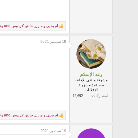
ام يحيى و مازن
,
خالتو \فردوس
and
وع
R
e
a
19 سبتمبر 2021
c
t
i
o
n
s
:
رغد الإسلام
مشرفة ملتقى الإخاء -
مساعدة مسؤولة
الإعلانات
المشاركات
12,692
ام يحيى و مازن
,
خالتو \فردوس
and
وع
R
e
a
19 سبتمبر 2021
c
t