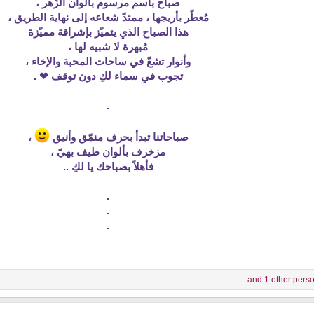
صباح باسم مرسوم بألوان الزّهر ،
مُعطّر بأريجها ، ممتدّ شعاعه إلى نهاية الطريق ،
هذا الصباح الذي يتميّز بإشراقة مميّزة
مُبهرة لا شبيه لها ،
وأنوار تشعّ في ساحات المحبة والإخاء ،
تجوب في سماء لكِ دون توقف ❤ .
.
صباحاتنا تبدأ بحرف منمّق وأنيق
،
مزخرف بألوان طيف بهيّ ،
فأهلاً بصباحك يا لكِ ..
.
.
.