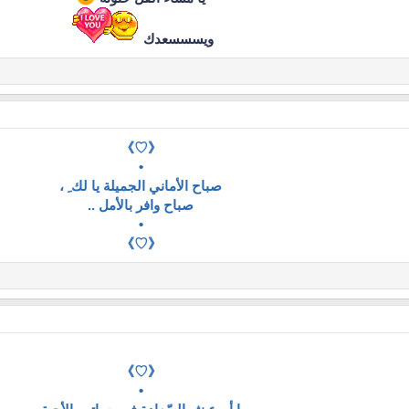
ويسسسعدك
《♡》
•
صباح الأماني الجميلة يا لك ِ ،
صباح وافر بالأمل ..
•
《♡》
《♡》
•