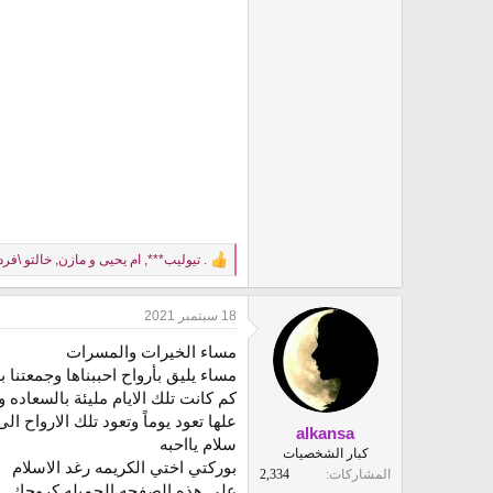
. تيوليب***
,
ام يحيى و مازن
,
خالتو \فر
R
e
a
18 سبتمبر 2021
c
t
مساء الخيرات والمسرات
i
o
مساء يليق بأرواح احببناها وجمعتنا 
n
كم كانت تلك الايام مليئة بالسعاده 
s
علها تعود يوماً وتعود تلك الارواح الى
:
alkansa
سلام يااحبه
كبار الشخصيات
بوركتي اختي الكريمه رغد الاسلام
المشاركات
2,334
على هذه الصفحه الجميله كروحك …