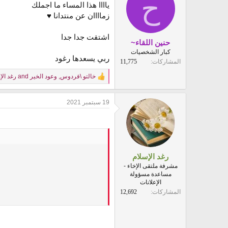
ح
ياااا هذا المساء ما اجملك
i
o
زماااان عن منتدانا ♥
n
s
اشتقت جدا جدا
:
حنين اللقاء~
كبار الشخصيات
ربي يسعدها رغود
المشاركات
11,775
خالتو \فردوس
,
وعود الخير
and
رغد الإ
R
e
a
19 سبتمبر 2021
c
t
i
o
n
s
:
رغد الإسلام
مشرفة ملتقى الإخاء -
مساعدة مسؤولة
الإعلانات
المشاركات
12,692