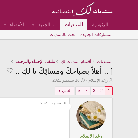
الرئيسية
المنتديات
ما الجديد
الأعضاء
المشاركات الجديدة
بحث بالمنتديات
المنتديات
أقسام منتديات لكِ
ملتقى الإخــاء والترحيب
[ .. أهلاً بصباحكَ ومسائِكَ يا لكِ .. ♡
ب
ت
رغد الإسلام
18 سبتمبر 2021
ا
ا
1
2
3
4
5
التالي
د
ر
ئ
ي
ا
خ
18 سبتمبر 2021
ل
ا
م
ل
و
ب
ض
د
و
ء
ع
رغد الإسلام