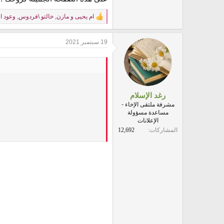
ام يحيى و مازن
,
خالتو \فردوس
,
وعود ا
R
e
a
19 سبتمبر 2021
c
t
i
o
n
s
:
رغد الإسلام
مشرفة ملتقى الإخاء -
مساعدة مسؤولة
الإعلانات
المشاركات
12,692