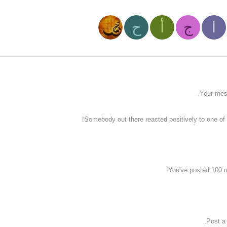
ا
ج
أ
ح
Your mess
Somebody out there reacted positively to one of 
You've posted 100 m
Post a