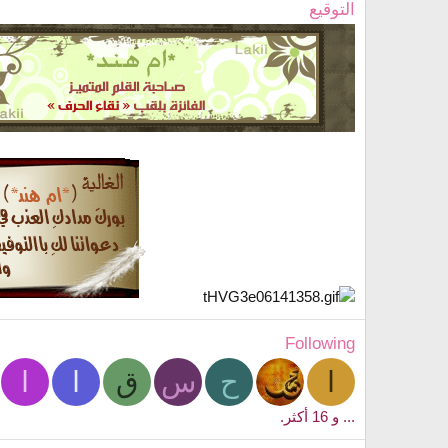
التوقيع
Following
ا
ح
س
ق
ا
ا
... و 16 أكثر.