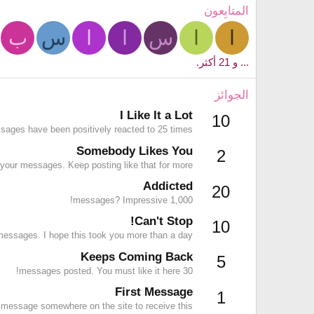
المتابِعون
ا
ا
س
ا
ا
س
ب
... و 21 أكثر.
الجوائز
I Like It a Lot
10
ages have been positively reacted to 25 times.
Somebody Likes You
2
your messages. Keep posting like that for more!
Addicted
20
1,000 messages? Impressive!
Can't Stop!
10
essages. I hope this took you more than a day!
Keeps Coming Back
5
30 messages posted. You must like it here!
First Message
1
 message somewhere on the site to receive this.