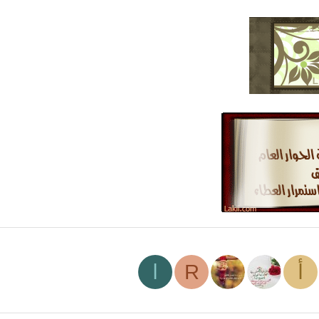
أ
R
ا