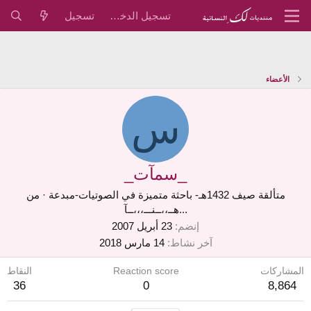
تسجيل الدخول
تسجيل
الأعضاء
س
_سمآت_
متألقة صيف 1432هـ- باحثة متميزة في الصوتيات-مبدعة
·
من
...هــ،،ــنـــ،،،ــآ
إنضم
23 أبريل 2007
آخر نشاط
14 مارس 2018
المشاركات
Reaction score
النقاط
36
0
8,864