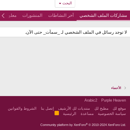
البحث
مشاركات الملف الشخصي
آخر النشاطات
المنشورات
معلومات
لا توجد رسائل في الملف الشخصي لـ _سمآت_ حتى الآن.
الأعضاء
Arabic2
Purple Heaven
موقع لكِ
مطبخ لكِ
منتديات لكِ الأرشيف
إتصل بنا
الشروط والقوانين
R
سياسة الخصوصية
مساعدة
الرئيسية
S
S
®
Community platform by XenForo
© 2010-2024 XenForo Ltd.