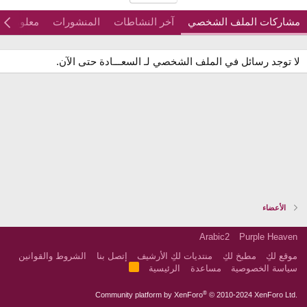
مشاركات الملف الشخصي
آخر النشاطات
المنشورات
معلومات
لا توجد رسائل في الملف الشخصي لـ السعـــادة حتى الآن.
الأعضاء
Arabic2
Purple Heaven
موقع لكِ
مطبخ لكِ
منتديات لكِ الأرشيف
إتصل بنا
الشروط والقوانين
R
سياسة الخصوصية
مساعدة
الرئيسية
S
S
®
Community platform by XenForo
© 2010-2024 XenForo Ltd.