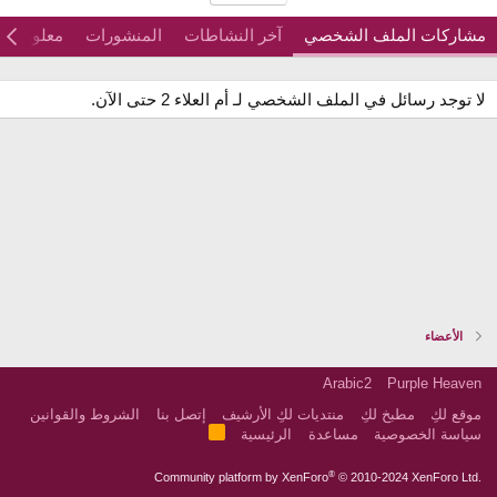
مشاركات الملف الشخصي
آخر النشاطات
المنشورات
معلومات
لا توجد رسائل في الملف الشخصي لـ أم العلاء 2 حتى الآن.
الأعضاء
Arabic2
Purple Heaven
موقع لكِ
مطبخ لكِ
منتديات لكِ الأرشيف
إتصل بنا
الشروط والقوانين
R
سياسة الخصوصية
مساعدة
الرئيسية
S
S
®
Community platform by XenForo
© 2010-2024 XenForo Ltd.