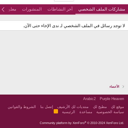
مشاركات الملف الشخصي
آخر النشاطات
المنشورات
معلومات
لا توجد رسائل في الملف الشخصي لـ ندى الإخاء حتى الآن.
الأعضاء
Arabic2
Purple Heaven
موقع لكِ
مطبخ لكِ
منتديات لكِ الأرشيف
إتصل بنا
الشروط والقوانين
R
سياسة الخصوصية
مساعدة
الرئيسية
S
S
®
Community platform by XenForo
© 2010-2024 XenForo Ltd.