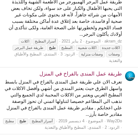
طريقة عمل البرجر الهمبورجر من الأطعمة الشهية واللذيذة
التى يحبها الأطفال والكبار على حد سواء، ولكن تخاف بعض
الأمهات من شرائه جاهزاً، لأنه قد يحتوى على مكونات غير
صحية أو فاسدة، خاصة بعد إغلاق عدة أماكن مختلفة بسبب
فساد اللحوم ولخطورتها على الصحة العامة، ولكى تتأكدى أن
أولادك يأكلون البرجر...
akram_dz
الموضوع
2 يناير 2021
أسرار المطبخ
اكلات
اكلات جديدة
اكلات شعبية
المطبخ
طبخ
طريقة عمل البرجر
الردود: 3
المنتدى:
المطبخ والأطباق
وصفات
وصفات منزلية
والتغذية
طريقة عمل المندى بالفراخ في المنزل
تعرف الان علي طريقة عمل المندى بالفراخ في المنزل بابسط
واسهل الطرق حيث يعتبر المندي من أشهي وأفضل الاكلات في
المطبخ العربي ويعتبر من الاكلات المحببة لدي الجميع والتي
نذهب الي المطاعم خصيصا لتناولها اتمني ان تحوز الوصفة
علي اعجابكم . مقادير طريقة عمل المندى بالفراخ في المنزل
مقادير خاصة بأرز...
Way2Do
الموضوع
4 ديسمبر 2019
أسرار المطبخ
طبخ
مطبخ
الردود: 2
المنتدى:
المطبخ والأطباق والتغذية