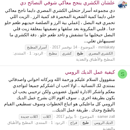
علشان الكشري ينجح معاكي شوفي النصائح دي
دي مجموعه أسرار حتخلي الكشري المصري دايما ناجح معاكي
خلي دايما كمية الشعرية المحمرة قد كمية الرز . الزيت اللي
تحمري فيه البصل ، إعملي بية الرز و الصلصة حيديهم طعم حلو
جدا . قلبي المكرونة بعد سلقها و تصفيتها بمعلقة زيت قلي
البصل حيخليها ما تنشفش و تاخد طعم حلو . دقة الكشري ما
تسيبيهاش تغلي...
mmlakaty
الموضوع
14 نوفمبر 2017
أسرار المطبخ
الردود: 1
المنتدى:
الكشري المصري
طبخ
كشري
مطبخ
المطبخ والأطباق والتغذية
كيفية عمل الديك الرومي
S
منقووول السلام عليكم ورحمة الله وبركاته اخواتي واصدقائي
بمنتدي لكـ النسائية .. اولا احب ان اشكركم جميعا لتواجدي
معكم واشكر الادارة لقبول عضويتي ولكن ترحيبي يجب ان
يكون بطريقة اخري .. سوف اقوم الان بشرح عمل الديك
الرومي كل ماعليكي هو اتباع الخطوات وسوف تسطيعي القيام
بالطبخ وحدك . طريقة عمل الديك...
samer zall
الموضوع
5 يوليو 2017
اكلات
اكلات جديدة
الردود: 1
المنتدى:
المطبخ والأطباق
الديك الرومي
طبخ
فراخ
والتغذية