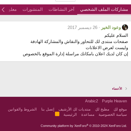
مشاركات الملف الشخصي
آخر النشاطات
المنشورات
معلومات
وعود الخير
26 ديسمبر 2017
السلام عليكم
صفحات منتدى لك للتحاور والنقاش والمشاركة الهادفة
وليست لعرض الاعلانات
إن كان لديك اعلان بامكانك مراسلة إدارة الموقع بالخصوص
الأعضاء
Arabic2
Purple Heaven
موقع لكِ
مطبخ لكِ
منتديات لكِ الأرشيف
إتصل بنا
الشروط والقوانين
R
سياسة الخصوصية
مساعدة
الرئيسية
S
S
®
Community platform by XenForo
© 2010-2024 XenForo Ltd.