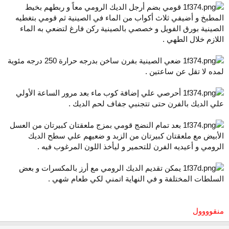
قومي بضم أرجل الديك الرومي معاً و ربطهم بخيط
المطبخ و أضيفي ثلاث أكواب من الماء في الصينية ثم قومي بتغطيه
الصينية بورق الفويل و خصصي بالصينية ركن فارغ لتضعي به الماء
اللازم خلال الطهي .
ضعي الصينية بفرن ساخن بدرجه حرارة 250 درجه مئوية
لمده لا تقل عن ساعتين .
أحرصي علي إضافة كوب ماء بعد مرور الساعة الأولي
علي الديك بالفرن حتى تتجنبي جفاف لحم الديك .
بعد تمام النضج قومي بمزج ملعقتان كبيرتان من العسل
الأبيض مع ملعقتان كبيرتان من الزبد و ضعيهم علي سطح الديك
الرومي و أعيديه الفرن للتحمير و ليأخذ اللون المرغوب فيه .
يمكن تقديم الديك الرومي مع أرز بالمكسرات و بعض
السلطات المختلفة و في النهاية اتمني لكي طعام شهي .
منقوووول