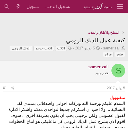
تسجيل الدخول
تسجيل
المطبخ والأطباق والتغذية
كيفية عمل الديك الرومي
ب
ت
ا
samer zall
5 يوليو 2017
اكلات
اكلات جديدة
الديك الرومي
ا
ا
ل
طبخ
فراخ
د
ر
و
ئ
ي
س
samer zall
S
ا
خ
و
قادم جديد
ل
ا
م
م
ل
و
ب
5 يوليو 2017
#1
ض
د
و
ء
منقووول
ع
السلام عليكم ورحمة الله وبركاته اخواتي واصدقائي بمنتدي لكـ
النسائية .. اولا احب ان اشكركم جميعا لتواجدي معكم واشكر الادارة
لقبول عضويتي ولكن ترحيبي يجب ان يكون بطريقة اخري .. سوف
اقوم الان بشرح عمل الديك الرومي كل ماعليكي هو اتباع الخطوات
وسوف تسطيعي القيام بالطبخ وحدك .