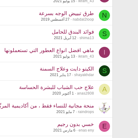
ikram_43
15 يوليو 2021
طرق تبييض الوجه بسرعة
N
nabdal2loop
27 أغسطس 2019
فوائد البندق للحامل
S
shima13
12 أبريل 2021
ماهي افضل انواع العطور التي تستعملونها
I
ikram_43
13 يوليو 2021
الكيتو دايت وعلاج السمنة
S
shayakhdar
17 يناير 2021
علاج حب الشباب للبشرة الحساسة
A
anas2808
1 أكتوبر 2020
منحة مجانية للنساء فقط ، من أكاديمية المربِ
raindrops
7 مايو 2021
خسي بدون رجيم
E
enas eny
6 مارس 2021