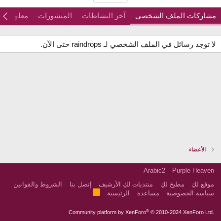
مشاركات الملف الشخصي
آخر النشاطات
المنشورات
معلومات
لا توجد رسائل في الملف الشخصي لـ raindrops حتى الآن.
الأعضاء
Arabic2
Purple Heaven
موقع لكِ
مطبخ لكِ
منتديات لكِ الأرشيف
إتصل بنا
الشروط والقوانين
R
سياسة الخصوصية
مساعدة
الرئيسية
S
S
®
Community platform by XenForo
© 2010-2024 XenForo Ltd.