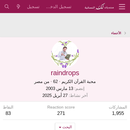
تسجيل الدخول
تسجيل
الأعضاء
raindrops
محبة القرآن الكريم
·
62
·
من
مصر
إنضم
13 مارس 2003
آخر نشاط
27 أبريل 2025
المشاركات
Reaction score
النقاط
83
271
1,955
البحث