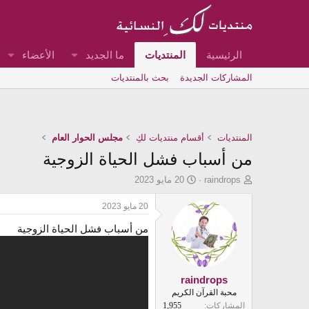
الرئيسية
المنتديات
ما الجديد
الأعضاء
المشاركات الجديدة
بحث بالمنتديات
المنتديات
أقسام منتديات لكِ
مجلس الحوار العام
من أسباب فشل الحياة الزوجية
ب
ت
raindrops
20 مايو 2023
ا
ا
د
ر
20 مايو 2023
ئ
ي
من أسباب فشل الحياة الزوجية
ا
خ
ل
ا
م
ل
و
ب
ض
د
raindrops
و
ء
محبة القرآن الكريم
ع
المشاركات
1,955