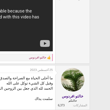
خالتو \فردوس
R
e
a
25 أغسطس 2023
c
t
ما أحلى الحياة مع الصراحة والصدق 
i
o
وقبل كل الشيء توكل على الله
n
الحمد لله الذي جعل بين الزوجين ال
s
:
خالتو \فردوس
سلمت يداك
خالتكم
المشاركات
6,373