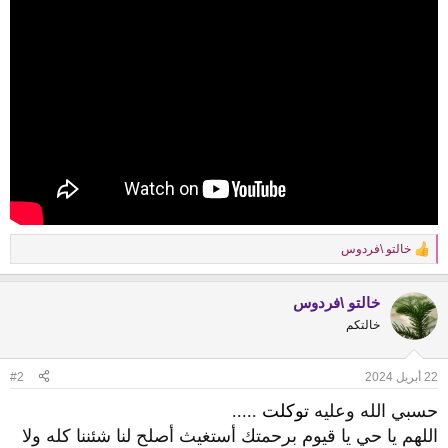
خالتو \فردوس
R
e
a
خالتو \فردوس
c
t
خالتكم
i
o
n
22 أبريل 2024
#2
s
:
حسبي الله وعليه
توكلت
.....
اللهم يا حي يا قيوم برحمتك أستغيث أصلح لنا شئننا كله ولا