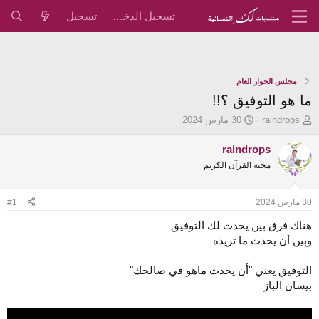
تسجيل الدخول
تسجيل
مجلس الحوار العام
ما هو التوفيق ؟!!
ب
ت
raindrops
30 مارس 2024
ا
ا
د
ر
raindrops
ئ
ي
محبة القرآن الكريم
ا
خ
ل
ا
م
ل
30 مارس 2024
#1
و
ب
ض
د
هناك فرق بين يحدث لك التوفيق
و
ء
وبين أن يحدث ما تريده
ع
التوفيق يعني "أن يحدث ماهو في صالحك"
بيسان الباز