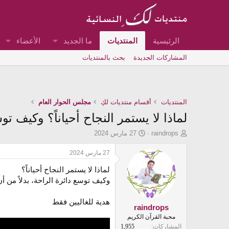
الرئيسية
المنتديات
ما الجديد
الأعضاء
المشاركات الجديدة
بحث بالمنتديات
المنتديات
أقسام منتديات لكِ
مجلس الحوار العام
لماذا لا يستمر النجاح أحياناً؟ وكيف تو
ب
ت
raindrops
27 مارس 2024
ا
ا
د
ر
27 مارس 2024
ئ
ي
لماذا لا يستمر النجاح أحياناً؟
ا
خ
ل
ا
وكيف توسع دائرة الراحة، بدلاً من أن
م
ل
و
ب
هدية للغاليين فقط
ض
د
raindrops
و
ء
محبة القرآن الكريم
ع
المشاركات
1,955