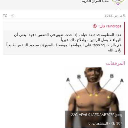
محبة القرآن الكريم
6 مارس 2022
#2
raindrops قال:
هذه المعلومة قد تنقذ حياة ، إذا حدث ضيق في التنفس ؛ فهذا يعني أن
الهواء لا يصل للرئتين ، ولعلاج ذلك فورياً
قم بالربت tapping على المواضع الموضحةً بالصورة ، سيعود التنفس طبيعياً
بإذن الله
المرفقات
A0AEA183-C31D-422C-AFA6-91AEDAAB707B.jpeg
307 KB · المشاهدات: 0