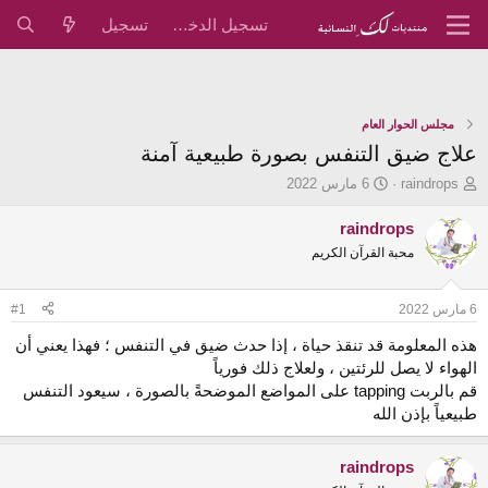
تسجيل الدخول
تسجيل
مجلس الحوار العام
علاج ضيق التنفس بصورة طبيعية آمنة
ب
ت
raindrops
6 مارس 2022
ا
ا
د
ر
raindrops
ئ
ي
محبة القرآن الكريم
ا
خ
ل
ا
م
ل
6 مارس 2022
#1
و
ب
ض
د
هذه المعلومة قد تنقذ حياة ، إذا حدث ضيق في التنفس ؛ فهذا يعني أن
و
ء
الهواء لا يصل للرئتين ، ولعلاج ذلك فورياً
ع
قم بالربت tapping على المواضع الموضحةً بالصورة ، سيعود التنفس
طبيعياً بإذن الله
raindrops