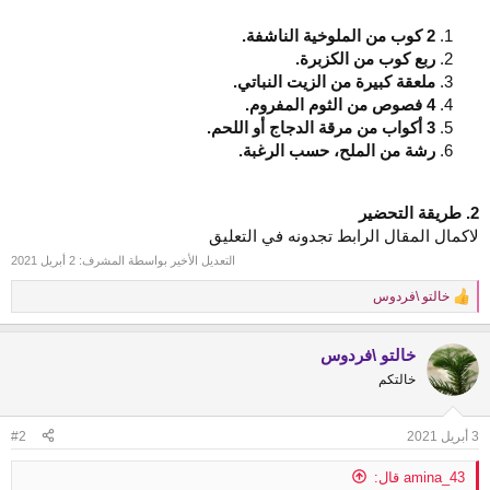
2 كوب من الملوخية الناشفة.
ربع كوب من الكزبرة.
ملعقة كبيرة من الزيت النباتي.
4 فصوص من الثوم المفروم.
3 أكواب من مرقة الدجاج أو اللحم.
رشة من الملح، حسب الرغبة.
2. طريقة التحضير
لاكمال المقال الرابط تجدونه في التعليق
التعديل الأخير بواسطة المشرف:
2 أبريل 2021
خالتو \فردوس
R
e
a
خالتو \فردوس
c
t
خالتكم
i
o
n
3 أبريل 2021
#2
s
:
amina_43 قال: