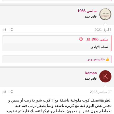
e
a
سلمى 1966
c
t
قادم جديد
i
o
n
7 أبريل 2021
#4
s
:
سلمى 1966 قال:
تسلم الايادي
خالتو \فردوس
R
e
a
kemas
c
K
t
قادم جديد
i
o
n
10 سبتمبر 2022
#5
s
:
الطريقةنصف كوب ملوخية ناشفة مع ٢ كوب شوربة زيت أو سمن و
نحمر بعض الثوم فيه مع كزبرة ناشفة ولما يصفر نرمى فيه حبة
طماطم بدون قشر أو معجون طماطم ونتركها تتسبك قليلا ثم نضيف