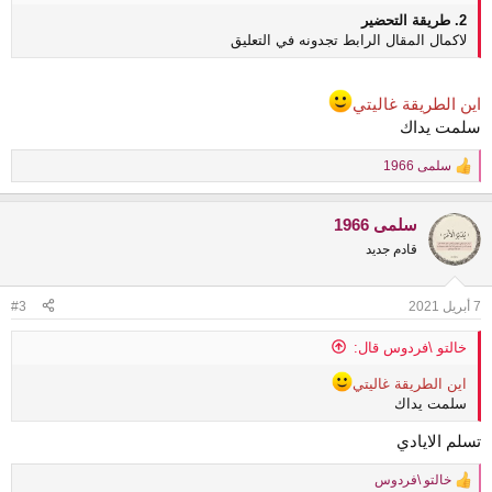
2. طريقة التحضير
لاكمال المقال الرابط تجدونه في التعليق
اين الطريقة غاليتي
سلمت يداك
سلمى 1966
R
e
a
سلمى 1966
c
t
قادم جديد
i
o
n
7 أبريل 2021
#3
s
:
خالتو \فردوس قال:
اين الطريقة غاليتي
سلمت يداك
تسلم الايادي
خالتو \فردوس
R