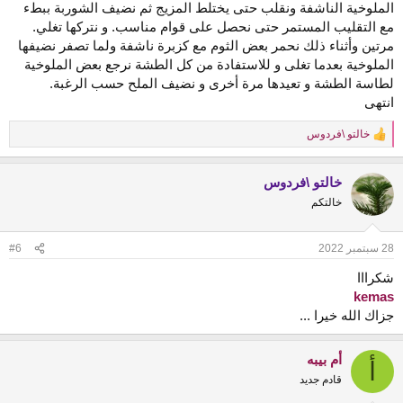
الملوخية الناشفة ونقلب حتى يختلط المزيج ثم نضيف الشوربة ببطء
مع التقليب المستمر حتى نحصل على قوام مناسب. و نتركها تغلي.
مرتين وأثناء ذلك نحمر بعض الثوم مع كزبرة ناشفة ولما تصفر نضيفها
الملوخية بعدما تغلى و للاستفادة من كل الطشة نرجع بعض الملوخية
لطاسة الطشة و تعيدها مرة أخرى و نضيف الملح حسب الرغبة.
انتهى
خالتو \فردوس
R
e
a
خالتو \فردوس
c
t
خالتكم
i
o
n
28 سبتمبر 2022
#6
s
:
شكرااا
kemas
جزاك الله خيرا ...
أم بيبه
أ
قادم جديد