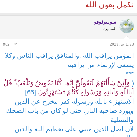
نكمل بعون الله
سوسوفوفو
المتميزة
28 مارس 2023
#62
المؤمن يراقب الله .والمنافق يراقب الناس وكلا
يسعى لإرضاء من يراقبه
***
(
وَلَئِنْ سَأَلْتَهُمْ لَيَقُولُنَّ إِنَّمَا كُنَّا نَخُوضُ وَنَلْعَبُ ۚ قُلْ
أَبِاللَّهِ وَآيَاتِهِ وَرَسُولِهِ كُنْتُمْ تَسْتَهْزِئُونَ
[65]
الاستهزاء بالله ورسوله كفر مخرج عن الدين
ويورد صاحبه النار. حتى لو كان من باب الضحك
والتسلية
لان اصل الدين مبني على تعظيم الله والدين