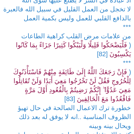
أد عبادة في السر لا يطلع عليها سوى الله
لا تخجل من العمل القليل في سبيل الله فالعبرة
بالدافع القلبي للعمل وليس بكمية العمل
***
من علامات مرض القلب كراهية الطاعات
(
فَلْيَضْحَكُوا قَلِيلًا وَلْيَبْكُوا كَثِيرًا جَزَاءً بِمَا كَانُوا
يَكْسِبُونَ
[82]
***
(
فَإِنْ رَجَعَكَ اللَّهُ إِلَىٰ طَائِفَةٍ مِنْهُمْ فَاسْتَأْذَنُوكَ
لِلْخُرُوجِ فَقُلْ لَنْ تَخْرُجُوا مَعِيَ أَبَدًا وَلَنْ تُقَاتِلُوا
مَعِيَ عَدُوًّا ۖ إِنَّكُمْ رَضِيتُمْ بِالْقُعُودِ أَوَّلَ مَرَّةٍ
فَاقْعُدُوا مَعَ الْخَالِفِينَ
[83]
خطورة ترك الاعمال الصالحة في حال تهيؤ
الظروف المناسبة ..انه لا يوفق له بعد ذلك
ويحال بينه وبينه