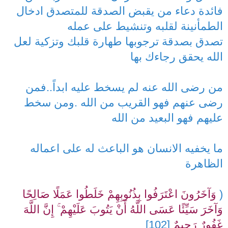
فائدة دعاء من يقبض الصدقة للمتصدق ادخال
الطمأنينة لقلبه وتنشيط على عمله
تصدق بصدقة ترجوبها طهارة قلبك وتزكية لعل
الله يحقق رجاءك بها
من رضى الله عنه لم يسخط عليه ابداً..فمن
رضى عنهم فهو القريب من الله .ومن سخط
عليهم فهو البعيد من الله
ما يخفيه الانسان هو الباعث له على اعماله
الظاهرة
(
وَآخَرُونَ اعْتَرَفُوا بِذُنُوبِهِمْ خَلَطُوا عَمَلًا صَالِحًا
وَآخَرَ سَيِّئًا عَسَى اللَّهُ أَنْ يَتُوبَ عَلَيْهِمْ ۚ إِنَّ اللَّهَ
غَفُورٌ رَحِيمٌ
[102]