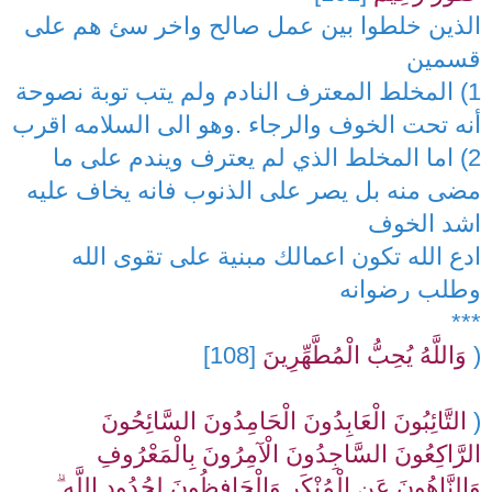
الذين خلطوا بين عمل صالح واخر سئ هم على
قسمين
1) المخلط المعترف النادم ولم يتب توبة نصوحة
أنه تحت الخوف والرجاء .وهو الى السلامه اقرب
2) اما المخلط الذي لم يعترف ويندم على ما
مضى منه بل يصر على الذنوب فانه يخاف عليه
اشد الخوف
ادع الله تكون اعمالك مبنية على تقوى الله
وطلب رضوانه
***
(
وَاللَّهُ يُحِبُّ الْمُطَّهِّرِينَ
[108]
(
التَّائِبُونَ الْعَابِدُونَ الْحَامِدُونَ السَّائِحُونَ
الرَّاكِعُونَ السَّاجِدُونَ الْآمِرُونَ بِالْمَعْرُوفِ
وَالنَّاهُونَ عَنِ الْمُنْكَرِ وَالْحَافِظُونَ لِحُدُودِ اللَّهِ ۗ