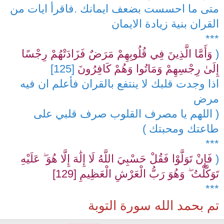
متى ما احسست بضعف ايمانك .فاقرأ ايات من
القران بنية زيادة الايمان
***
(
وَأَمَّا الَّذِينَ فِي قُلُوبِهِمْ مَرَضٌ فَزَادَتْهُمْ رِجْسًا
إِلَىٰ رِجْسِهِمْ وَمَاتُوا وَهُمْ كَافِرُونَ
[125]
اذا وجدت قلبك لا ينتفع بالقران فأعلم ان فيه
مرض
( اللهم يا مصرف القلوب صرف قلبي على
طاعتك ومحبتك )
***
(
فَإِنْ تَوَلَّوْا فَقُلْ حَسْبِيَ اللَّهُ لَا إِلَٰهَ إِلَّا هُوَ ۖ عَلَيْهِ
تَوَكَّلْتُ ۖ وَهُوَ رَبُّ الْعَرْشِ الْعَظِيمِ [129]
***
تم بحمد الله سورة التوبة