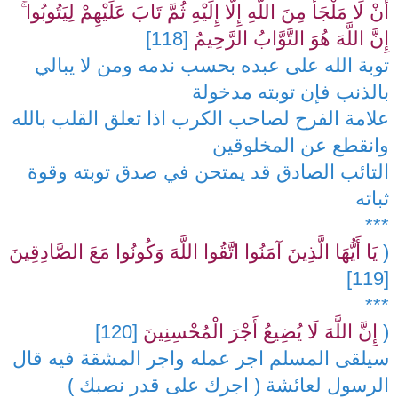
أَنْ لَا مَلْجَأَ مِنَ اللَّهِ إِلَّا إِلَيْهِ ثُمَّ تَابَ عَلَيْهِمْ لِيَتُوبُوا ۚ
إِنَّ اللَّهَ هُوَ التَّوَّابُ الرَّحِيمُ
[118]
توبة الله على عبده بحسب ندمه ومن لا يبالي
بالذنب فإن توبته مدخولة
علامة الفرح لصاحب الكرب اذا تعلق القلب بالله
وانقطع عن المخلوقين
التائب الصادق قد يمتحن في صدق توبته وقوة
ثباته
***
(
يَا أَيُّهَا الَّذِينَ آمَنُوا اتَّقُوا اللَّهَ وَكُونُوا مَعَ الصَّادِقِينَ
[119]
***
(
إِنَّ اللَّهَ لَا يُضِيعُ أَجْرَ الْمُحْسِنِينَ
[120]
سيلقى المسلم اجر عمله واجر المشقة فيه قال
الرسول لعائشة ( اجرك على قدر نصبك )