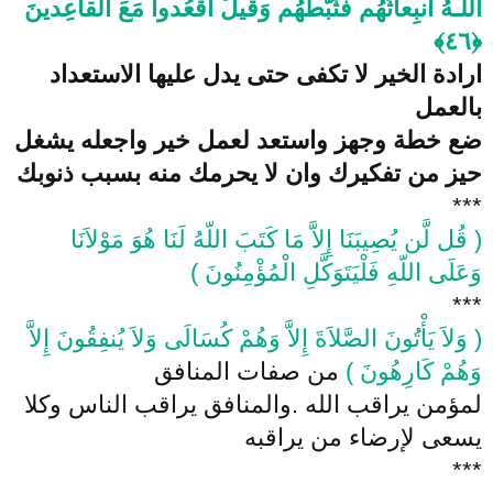
اللَّـهُ انبِعاثَهُم فَثَبَّطَهُم وَقيلَ اقعُدوا مَعَ القاعِدينَ
﴿٤٦﴾
ارادة الخير لا تكفى حتى يدل عليها الاستعداد
بالعمل
ضع خطة وجهز واستعد لعمل خير واجعله يشغل
حيز من تفكيرك وان لا يحرمك منه بسبب ذنوبك
***
( قُل لَّن يُصِيبَنَا إِلاَّ مَا كَتَبَ اللّهُ لَنَا هُوَ مَوْلاَنَا
وَعَلَى اللّهِ فَلْيَتَوَكَّلِ الْمُؤْمِنُونَ )
***
( وَلاَ يَأْتُونَ الصَّلاَةَ إِلاَّ وَهُمْ كُسَالَى وَلاَ يُنفِقُونَ إِلاَّ
وَهُمْ كَارِهُونَ )
من صفات المنافق
لمؤمن يراقب الله .والمنافق يراقب الناس وكلا
يسعى لإرضاء من يراقبه
***