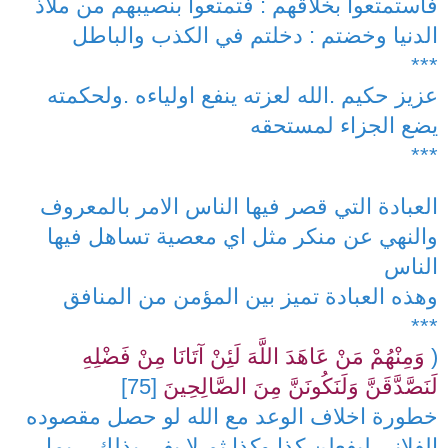
فاستمتعوا بخلاقهم : فتمتعوا بنصيبهم من ملاذ
الدنيا وخضتم : دخلتم في الكذب والباطل
***
عزيز حكيم .الله لعزته ينفع اولياءه .ولحكمته
يضع الجزاء لمستحقه
***
العبادة التي قصر فيها الناس الامر بالمعروف
والنهي عن منكر مثل اي معصية تساهل فيها
الناس
وهذه العبادة تميز بين المؤمن من المنافق
***
(
وَمِنْهُمْ مَنْ عَاهَدَ اللَّهَ لَئِنْ آتَانَا مِنْ فَضْلِهِ
لَنَصَّدَّقَنَّ وَلَنَكُونَنَّ مِنَ الصَّالِحِينَ
[75]
خطورة اخلاف الوعد مع الله لو حصل مقصوده
الفلاني ليفعلن كذا وكذا ثم لا يفي بذلك .ربما