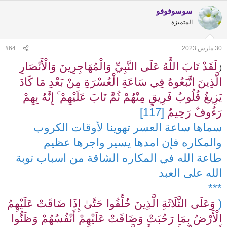
سوسوفوفو
المتميزة
30 مارس 2023
#64
لَقَدْ تَابَ اللَّهُ عَلَى النَّبِيِّ وَالْمُهَاجِرِينَ وَالْأَنْصَارِ
(
الَّذِينَ اتَّبَعُوهُ فِي سَاعَةِ الْعُسْرَةِ مِنْ بَعْدِ مَا كَادَ
يَزِيغُ قُلُوبُ فَرِيقٍ مِنْهُمْ ثُمَّ تَابَ عَلَيْهِمْ ۚ إِنَّهُ بِهِمْ
رَءُوفٌ رَحِيمٌ
[117]
سماها ساعة العسر تهوينا لأوقات الكروب
والمكاره فإن امدها يسير واجرها عظيم
طاعة الله في المكاره الشاقة من اسباب توبة
الله على العبد
***
(
وَعَلَى الثَّلَاثَةِ الَّذِينَ خُلِّفُوا حَتَّىٰ إِذَا ضَاقَتْ عَلَيْهِمُ
الْأَرْضُ بِمَا رَحُبَتْ وَضَاقَتْ عَلَيْهِمْ أَنْفُسُهُمْ وَظَنُّوا