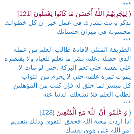
***
( لِيَجْزِيَهُمُ اللَّهُ أَحْسَنَ مَا كَانُوا يَعْمَلُونَ [121]
تذكر وانت تشارك في عمل خير ان كل خطواتك
محسوبة في ميزان حسناتك
***
الطريقة المثلى لإفادة طالب العلم من عمله
الذي حصله .عليه نشر ما تعلم للعباد ولا يقتصره
على نفسه حتى تعم البركة .حتى لو مات لا
يموت ثمرة علمه حتى لا يحرم من الثواب
كل ميسر لما خلق له فإن كنت من المؤهلين
لطلب العلم فلا تشغلك الدنيا عنه
***
(
وَاعْلَمُوا أَنَّ اللَّهَ مَعَ الْمُتَّقِينَ
[123]
اذا اردت معية الله فحقق التقوى وذلك بتقديم
امر الله على هوى نفسك