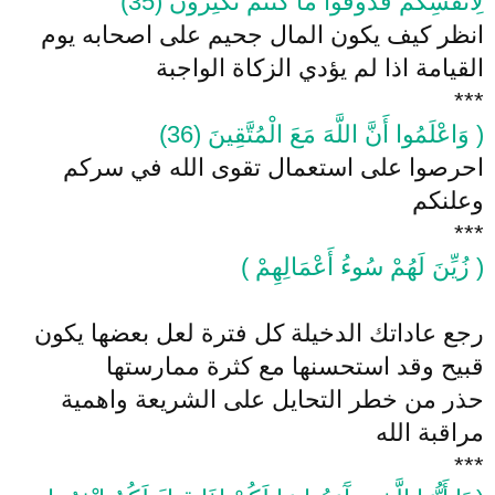
لِأَنْفُسِكُمْ فَذُوقُوا مَا كُنْتُمْ تَكْنِزُونَ (35)
انظر كيف يكون المال جحيم على اصحابه يوم
القيامة اذا لم يؤدي الزكاة الواجبة
***
( وَاعْلَمُوا أَنَّ اللَّهَ مَعَ الْمُتَّقِينَ (36)
احرصوا على استعمال تقوى الله في سركم
وعلنكم
***
( زُيِّنَ لَهُمْ سُوءُ أَعْمَالِهِمْ )
رجع عاداتك الدخيلة كل فترة لعل بعضها يكون
قبيح وقد استحسنها مع كثرة ممارستها
حذر من خطر التحايل على الشريعة واهمية
مراقبة الله
***