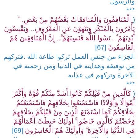
والرسول
***
(
الْمُنَافِقُونَ وَالْمُنَافِقَاتُ بَعْضُهُمْ مِنْ بَعْضٍ.. ۚ
يَأْمُرُونَ بِالْمُنْكَرِ وَيَنْهَوْنَ عَنِ الْمَعْرُوفِ.. وَيَقْبِضُونَ
أَيْدِيَهُمْ ۚ.. نَسُوا اللَّهَ فَنَسِيَهُمْ ۗ.. إِنَّ الْمُنَافِقِينَ هُمُ
الْفَاسِقُونَ
[67]
الجزاء من جنس العمل تركوا طاعة الله .فتركهم
من توفيقه وهدايته في الدنيا ومن رحمته في
الاخرة وتركهم في عذابه
***
(
كَالَّذِينَ مِنْ قَبْلِكُمْ كَانُوا أَشَدَّ مِنْكُمْ قُوَّةً وَأَكْثَرَ
أَمْوَالًا وَأَوْلَادًا فَاسْتَمْتَعُوا بِخَلَاقِهِمْ فَاسْتَمْتَعْتُمْ
بِخَلَاقِكُمْ كَمَا اسْتَمْتَعَ الَّذِينَ مِنْ قَبْلِكُمْ بِخَلَاقِهِمْ
وَخُضْتُمْ كَالَّذِي خَاضُوا ۚ أُولَٰئِكَ حَبِطَتْ أَعْمَالُهُمْ
فِي الدُّنْيَا وَالْآخِرَةِ ۖ وَأُولَٰئِكَ هُمُ الْخَاسِرُونَ
[69]