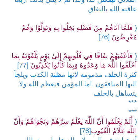
عاقبه الله بالنفاق
(
فَلَمَّا آتَاهُمْ مِنْ فَضْلِهِ بَخِلُوا بِهِ وَتَوَلَّوْا وَهُمْ
مُعْرِضُونَ
[76]
(
فَأَعْقَبَهُمْ نِفَاقًا فِي قُلُوبِهِمْ إِلَىٰ يَوْمِ يَلْقَوْنَهُ بِمَا
أَخْلَفُوا اللَّهَ مَا وَعَدُوهُ وَبِمَا كَانُوا يَكْذِبُونَ
[77]
كثرة الحلف مذمومه لانها مظنة الكذب ويلجأ
اليها المنافقون .اما المؤمن فيعظم الله ولا
يتساهل بالحلف
***
***
(
أَلَمْ يَعْلَمُوا أَنَّ اللَّهَ يَعْلَمُ سِرَّهُمْ وَنَجْوَاهُمْ وَأَنَّ
اللَّهَ عَلَّامُ الْغُيُوبِ
[78]