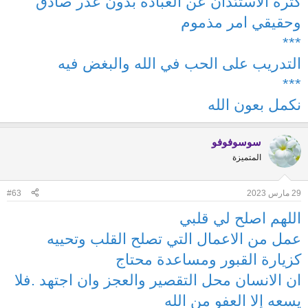
كثرة الاستئذان عن العبادة بدون عذر صادق
وحقيقي امر مذموم
***
التدريب على الحب في الله والبغض فيه
***
نكمل بعون الله
سوسوفوفو
المتميزة
29 مارس 2023
#63
اللهم اصلح لي قلبي
عمل من الاعمال التي تصلح القلب وتحييه
كزيارة القبور ومساعدة محتاج
ان الانسان محل التقصير والعجز وان اجتهد .فلا
يسعه إلا العفو من الله