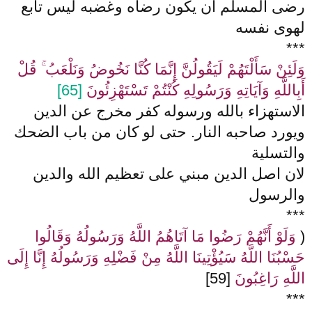
رضى المسلم ان يكون رضاه وغضبه ليس تابع
لهوى نفسه
***
وَلَئِنْ سَأَلْتَهُمْ لَيَقُولُنَّ إِنَّمَا كُنَّا نَخُوضُ وَنَلْعَبُ ۚ قُلْ
أَبِاللَّهِ وَآيَاتِهِ وَرَسُولِهِ كُنْتُمْ تَسْتَهْزِئُونَ
[65]
الاستهزاء بالله ورسوله كفر مخرج عن الدين
ويورد صاحبه النار. حتى لو كان من باب الضحك
والتسلية
لان اصل الدين مبني على تعظيم الله والدين
والرسول
***
(
وَلَوْ أَنَّهُمْ رَضُوا مَا آتَاهُمُ اللَّهُ وَرَسُولُهُ وَقَالُوا
حَسْبُنَا اللَّهُ سَيُؤْتِينَا اللَّهُ مِنْ فَضْلِهِ وَرَسُولُهُ إِنَّا إِلَى
اللَّهِ رَاغِبُونَ
[59]
***