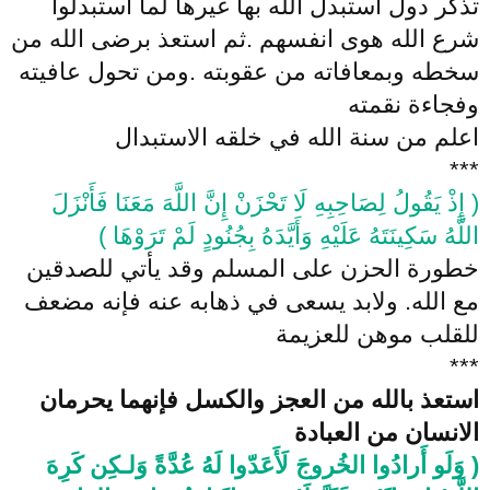
تذكر دول استبدل الله بها غيرها لما استبدلوا
شرع الله هوى انفسهم .ثم استعذ برضى الله من
سخطه وبمعافاته من عقوبته .ومن تحول عافيته
وفجاءة نقمته
اعلم من سنة الله في خلقه الاستبدال
***
( إِذْ يَقُولُ لِصَاحِبِهِ لَا تَحْزَنْ إِنَّ اللَّهَ مَعَنَا فَأَنْزَلَ
اللَّهُ سَكِينَتَهُ عَلَيْهِ وَأَيَّدَهُ بِجُنُودٍ لَمْ تَرَوْهَا )
خطورة الحزن على المسلم وقد يأتي للصدقين
مع الله. ولابد يسعى في ذهابه عنه فإنه مضعف
للقلب موهن للعزيمة
***
استعذ بالله من العجز والكسل فإنهما يحرمان
الانسان من العبادة
( وَلَو أَرادُوا الخُروجَ لَأَعَدّوا لَهُ عُدَّةً وَلـكِن كَرِهَ