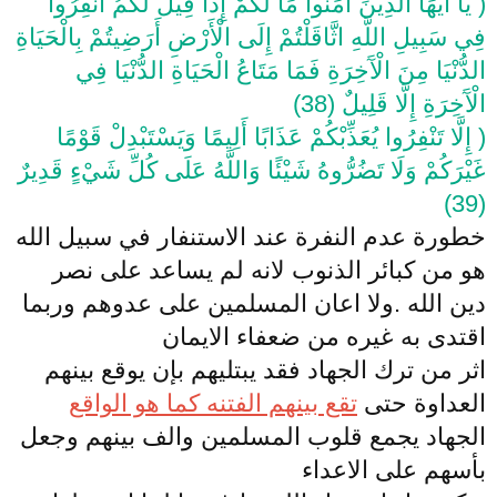
( يَا أَيُّهَا الَّذِينَ آَمَنُوا مَا لَكُمْ إِذَا قِيلَ لَكُمُ انْفِرُوا
فِي سَبِيلِ اللَّهِ اثَّاقَلْتُمْ إِلَى الْأَرْضِ أَرَضِيتُمْ بِالْحَيَاةِ
الدُّنْيَا مِنَ الْآَخِرَةِ فَمَا مَتَاعُ الْحَيَاةِ الدُّنْيَا فِي
الْآَخِرَةِ إِلَّا قَلِيلٌ (38)
( إِلَّا تَنْفِرُوا يُعَذِّبْكُمْ عَذَابًا أَلِيمًا وَيَسْتَبْدِلْ قَوْمًا
غَيْرَكُمْ وَلَا تَضُرُّوهُ شَيْئًا وَاللَّهُ عَلَى كُلِّ شَيْءٍ قَدِيرٌ
(39)
خطورة عدم النفرة عند الاستنفار في سبيل الله
هو من كبائر الذنوب لانه لم يساعد على نصر
دين الله .ولا اعان المسلمين على عدوهم وربما
اقتدى به غيره من ضعفاء الايمان
اثر من ترك الجهاد فقد يبتليهم بإن يوقع بينهم
العداوة حتى
تقع بينهم الفتنه كما هو الواقع
الجهاد يجمع قلوب المسلمين والف بينهم وجعل
بأسهم على الاعداء