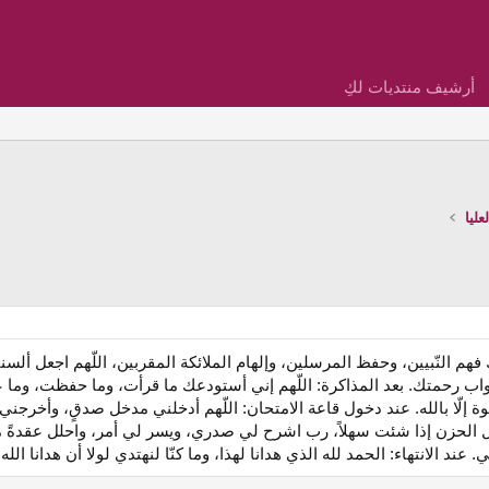
أرشيف منتديات لكِ
ليا
ألك فهم النّبيين، وحفظ المرسلين، وإلهام الملائكة المقربين، اللّهم اجعل أل
أبواب رحمتك. بعد المذاكرة: اللّهم إني أستودعك ما قرأت، وما حفظت، وما 
وة إلّا بالله. عند دخول قاعة الامتحان: اللّهم أدخلني مدخل صدقٍ، وأخرجني م
 تجعل الحزن إذا شئت سهلاً، رب اشرح لي صدري، ويسر لي أمر، واحلل عقدةً م
عند الانتهاء: الحمد لله الذي هدانا لهذا، وما كنّا لنهتدي لولا أن هدانا الله.