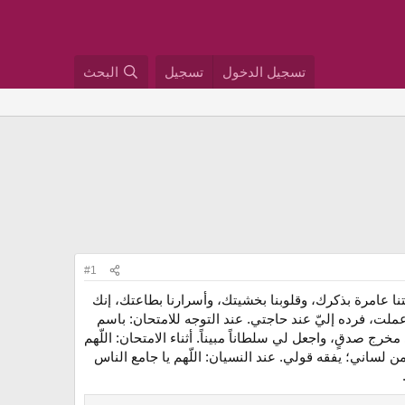
تسجيل الدخول
تسجيل
البحث
#1
سنتنا عامرة بذكرك، وقلوبنا بخشيتك، وأسرارنا بطاعتك، إنك
عملت، فرده إليّ عند حاجتي. عند التوجه للامتحان: باسم
خرج صدقٍ، واجعل لي سلطاناً مبيناً. أثناء الامتحان: اللّهم
ن لساني؛ يفقه قولي. عند النسيان: اللّهم يا جامع الناس