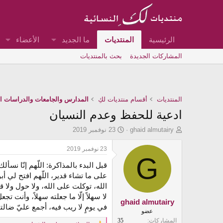
الرئيسية
المنتديات
ما الجديد
الأعضاء
المشاركات الجديدة
بحث بالمنتديات
المنتديات
أقسام منتديات لكِ
المدارس والجامعات والدراسات الع
ادعية للحفظ وعدم النسيان
ب
ت
ghaid almutairy
23 نوفمبر 2019
ا
ا
د
ر
23 نوفمبر 2019
ئ
G
ي
قبل البدء بالمذاكرة: اللّهم إنّا نس
ا
خ
ل
ا
على ما تشاء قدير، اللّهم افتح لي 
م
ل
الله، توكلت على الله، ولا حول ولا ق
و
ب
لا سهلاً إلّا ما جعلته سهلاً، وأنت
ض
د
ghaid almutairy
في يومٍ لا ريب فيه، أجمع عليّ ضالتي. 
و
ء
عضو
ع
المشاركات
35