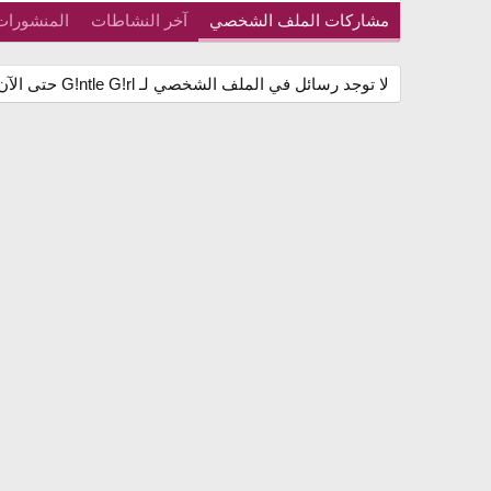
مشاركات الملف الشخصي
آخر النشاطات
المنشورات
لا توجد رسائل في الملف الشخصي لـ G!ntle G!rl حتى الآن.