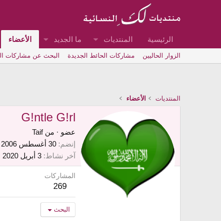
الرئيسية
المنتديات
ما الجديد
الأعضاء
الزوار الحاليين
مشاركات الحائط الجديدة
البحث عن مشاركات ا
المنتديات
الأعضاء
G!ntle G!rl
عضو
·
من
Taif
إنضم
30 أغسطس 2006
آخر نشاط
3 أبريل 2020
المشاركات
269
البحث