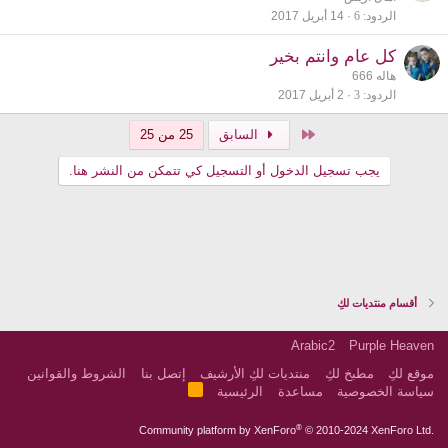
الردود
6
14 أبريل 2017
كل عام وانتم بخير
هاله 666
الردود
3
2 أبريل 2017
الأول
السابق
25 من 25
يجب تسجيل الدخول أو التسجيل كي تتمكن من النشر هنا.
أقسام منتديات لكِ
Arabic2
Purple Heaven
موقع لكِ
مطبخ لكِ
منتديات لكِ الأرشيف
إتصل بنا
الشروط والقوانين
R
سياسة الخصوصية
مساعدة
الرئيسية
S
S
®
Community platform by XenForo
© 2010-2024 XenForo Ltd.