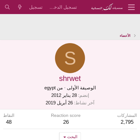
تسجيل الدخول
تسجيل
الأعضاء
S
shrwet
الوصيفة الأولى
·
من
egypt
إنضم
28 يناير 2012
آخر نشاط
26 أبريل 2019
المشاركات
Reaction score
النقاط
48
26
2,795
البحث