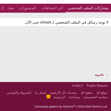
مشاركات الملف الشخصي
آخر النشاطات
المنشورات
معلومات
لا توجد رسائل في الملف الشخصي لـ shrwet حتى الآن.
الأعضاء
Arabic2
Purple Heaven
موقع لكِ
مطبخ لكِ
منتديات لكِ الأرشيف
إتصل بنا
الشروط والقوانين
R
سياسة الخصوصية
مساعدة
الرئيسية
S
S
®
Community platform by XenForo
© 2010-2024 XenForo Ltd.