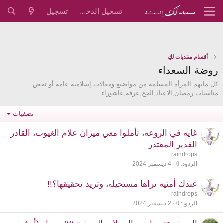
تسجيل الدخول
تسجيل
أقسام منتديات لكِ
روضة السعداء
كل مايهم المرأة المسلمة من مواضيع ومقالات إسلامية عامة أو تخص
مناسبات:رمضان,الاعياد,الحج,عرفة,عاشوراء
تصفيات
غاية في الروعة، تأملوا معي ميزان علام الغيوب، القادر
القدير المقتدر
raindrops
الردود
0
4 ديسمبر 2024
عندك أمنية تراها مستحيلة، وتريد تحقيقها؟!!
raindrops
الردود
0
2 ديسمبر 2024