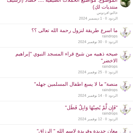
الموضوع: مواضيع الحملات الصيفية ؛؛؛؛ حصاد (أرشيف
منتديات لكِ)
خالتو \فردوس
الردود
0
1 ديسمبر 2024
ما اسرع طريقة لنزول رحمة الله تعالى ؟؟
raindrops
الردود
0
30 نوفمبر 2024
صيحه ذهبيه من شيخ قراء المسجد النبوي "إبراهيم
الاخضر"
raindrops
الردود
0
25 نوفمبر 2024
منصة" ما لا يسع اطفال المسلمين جهله"
raindrops
الردود
0
14 نوفمبر 2024
"فَإِن لَّمْ يُصِبْهَا وَابِلٌ فَطَل"
raindrops
الردود
0
12 نوفمبر 2024
معانٍ جديدة وفريدة لاسم الله " الرزاق"