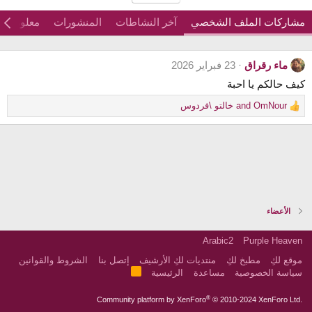
مشاركات الملف الشخصي
آخر النشاطات
المنشورات
معلومات
ماء رقراق
23 فبراير 2026
كيف حالكم يا احبة
OmNour
and
خالتو \فردوس
R
e
a
c
t
i
o
n
s
الأعضاء
:
Arabic2
Purple Heaven
موقع لكِ
مطبخ لكِ
منتديات لكِ الأرشيف
إتصل بنا
الشروط والقوانين
R
سياسة الخصوصية
مساعدة
الرئيسية
S
S
®
Community platform by XenForo
© 2010-2024 XenForo Ltd.