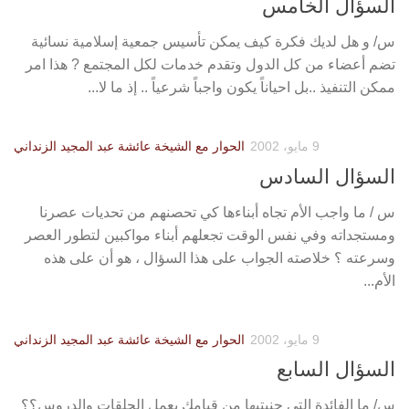
السؤال الخامس
س/ و هل لديك فكرة كيف يمكن تأسيس جمعية إسلامية نسائية
تضم أعضاء من كل الدول وتقدم خدمات لكل المجتمع ? هذا امر
ممكن التنفيذ ..بل احياناً يكون واجباً شرعياً .. إذ ما لا...
9 مايو، 2002
الحوار مع الشيخة عائشة عبد المجيد الزنداني
السؤال السادس
س / ما واجب الأم تجاه أبناءها كي تحصنهم من تحديات عصرنا
ومستجداته وفي نفس الوقت تجعلهم أبناء مواكبين لتطور العصر
وسرعته ؟ خلاصته الجواب على هذا السؤال ، هو أن على هذه
الأم...
9 مايو، 2002
الحوار مع الشيخة عائشة عبد المجيد الزنداني
السؤال السابع
س/ ما الفائدة التي جنيتيها من قيامك بعمل الحلقات والدروس؟؟