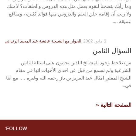
وما رأيك بنصحنا لنقوم بعمل مثل هذه الدروس والحلقات؟ لا شك
ولا ريب أن إقامة حلق العلم والدروس منها فوائد كثيرة ، ومنافع
عميقة ،...
9 مايو، 2002
الحوار مع الشيخة عائشة عبد المجيد الزنداني
السؤال الثامن
س/ نلاحظ وجود المشائخ اللذين يجيبون على اسئلة الناس
الشرعية ولم نسمع من قبل عن احدى الأخوات انها في مقام
الشيخ المفتي امثال عبد العزيز بن باز رحمه الله وغيره …. مع اننا
في...
الصفحة التالية «
FOLLOW: