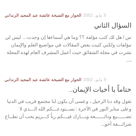
9 مايو، 2002
الحوار مع الشيخة عائشة عبد المجيد الزنداني
السؤال الثاني
س / هل لك كتب مؤلفة ؟؟ وما هي أسماءها إن وجدت… ليس لي
مؤلفات ولكني كتبت بعض المقالات في مواضيع العلم والإيمان
نشرت في مجلة الشقائق حيث أعمل المشرف العام لهذه المجلة
،...
9 مايو، 2002
الحوار مع الشيخة عائشة عبد المجيد الزنداني
ختاماً يا أخيات الإيمان..
نقول وقد دنا الرحيل ، وعسى أن يكون لنا مجتمع قريب في الدنيا
وعلى منابر النور في الآخرة : نســتودعـــكم الله الـــذي لا
تضــــــيع ودائــــــعة وبـــارك فيـــكم رباُ كـــريم يحب أن تطــاع
شرائـــعة أخو...