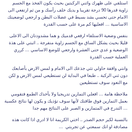
استلقي على ظهرك واثني الركبتين بحيث يكون الفخذ مع الجسم
زاوية قدرها 90 درجة تقريبا و يديك خلف رأسك و من ثم ارتفعي الى
الامام حتى تحسي بشد بسيط في عضلات البطن و ارجعي لوضعيتك
الاساسية … افعليها كم مرة على حسب القدرة
بنفس وضعية الاستلقاء ارفعي قدميك و هما مشدودتان الى الاعلى
قليلا بحيث يشكل الساق مع الجسم زاوية منفرجة .. اثبتي على هذة
الوضعية و عدي حتى العشرة وارجعي للوضع الاساسي … كرري
العملية حسب القدرة
وانتي واقفة حاولي تثي جذعك الى الامام و لمس الارض بأصابعك
دون ثني الركبة .. طبعا في البداية لن تستطيعي لمس الارض و لكن
مع التعود سوف تستطيعين
ملاحظة هامة … افعلي التمارين تدريجيا ولا يأخذك الطمع فتقومي
بعمل التمارين فوق طاقتك لأنها سوف تؤذيك و يكون لها نتائج عكسية
… التدرج في المتمارين و الصبر على النتائج مهم جدا
بالنسبة لكبر حجم الصدر .. اختي الكريمة انا لا ادري اذا كانت هذه
مصادفة او انك سمعتي عن تجربتي
…