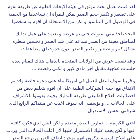
لقد قمت بعمل بحث موثق في هيئة الابحاث الطبية عن طريقة تقوم
على تصغير و تكبير حجم الصدر يمكن للمرأة ان تساعدها مع الحمية
في الوصول الى التناسق و لكن من الاستحالة ان اقوم به شخصيا
البحث اخذ مني سنوات حتى تم عرضه و يعتمد على عمل تدليك
لمناطق معينة من الصدر تساعد على شد الصدر و تحسين منظره
بشكل كبير و تصغير و تكبير الصدر بدون حدوث اي مضاعفات …
و قد تلقيت عرض من الولايات المتحدة بالذهاب هناك للقيام بعدة
جلسات علاجية مقابل اجر مادي كبير و لكني رفضت …
و قريبا سوف انتقل للعمل في امريكا بناء على دعوة خاصة وقد تم
الاتفاق مع احدى الشركات الطبية على ان اقوم بتعليم بعض من
اخصائيات العلاج الطبيعي طريقة التدليك بحيث يقوموا بالاشراف
على الحالات … و يؤسفني انه سوف اغيب عن منتداكم الرائع الذي
شرفني بحسن الاستقبال
اختي الكريمة … تمارين الصدر مفيدة و لكن ليس لدي فكرة كافية
عنها و لكن يجب عليك الاستمرار عليها لأن اغلب الحالات التي وردت
علي لعلاج السمنة يذكرون انهم بمجرد ايقاف التمرين يرجع الصدر