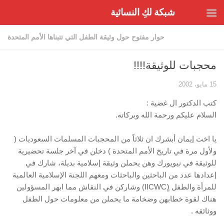
شبكة لكِ النسائية
Skip to content
حوار مفتوح حول وثيقة الطفل التي تتبناها الأمم المتحدة
محجبات للوثيقة!!!!
15 مايو، 2002
كتب الدكتور ال غضية :
السلام عليكم ورحمة الله وبركاته.
يا اخت إيمان أبشرك ان ثلاثاً من المحجبات المسلمات السعوديات (
ولأول مرة في تاريخ الأمم المتحدة ) دخلن في آخر جلسة تحضيرية
للوثيقة في نيويورك وهن يحملن وثيقة إسلامية بديلة، شارك في
إعدادها عدد من الباحثين والباحثات ومعهم اللجنة الإسلامية العالمية
للمرأة والطفل (ِِIICWC) وشاركن في النقاش مما ابهر المسؤولين
هناك لقوة خطابهن وضخامة ما يحملن من معلومات حول الطفل
ووثائقه .