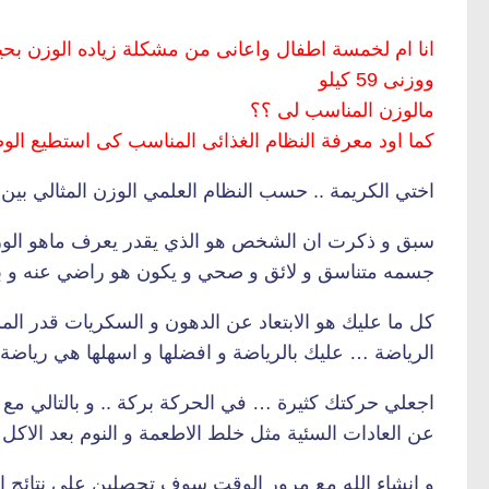
انا ام لخمسة اطفال واعانى من مشكلة زياده الوزن بحيث ا
ووزنى 59 كيلو
مالوزن المناسب لى ؟؟
كما اود معرفة النظام الغذائى المناسب كى استطيع الو
اختي الكريمة .. حسب النظام العلمي الوزن المثالي بين ال 48 و ال 52 … و لكن الوزن المثالي انتي التي تحد
سبق و ذكرت ان الشخص هو الذي يقدر يعرف ماهو الوزن
جسمه متناسق و لائق و صحي و يكون هو راضي عنه و بال
كل ما عليك هو الابتعاد عن الدهون و السكريات قدر ال
الرياضة … عليك بالرياضة و افضلها و اسهلها هي ريا
اجعلي حركتك كثيرة … في الحركة بركة .. و بالتالي مع ت
عن العادات السئية مثل خلط الاطعمة و النوم بعد الاك
و انشاء الله مع مرور الوقت سوف تحصلين على نتائج ا