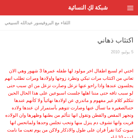
شبكة لكِ النسائية
Skip to content
اللقاء مع البروفيسور عبدالله السبيعي
اكتئاب ذهاني
5 يوليو، 2010
اختي ام لسبع اطفال اخر مولود لها طفله عمرها 3 شهور وهي الان
تعاني من اكتئاب مرات تبكي وتطرد زوجها واولادها ومرات تطلب انهم
يجلسون عندها واذا راحو عنها تزعل وصارت تزعل من اي سبب حتى
لو سبب تافه حتى مننا اهلها جلست اسبوعين على هذا الحال الحين
تتكلم كلام غير مفهوم و ماتدري عن اولادها نهائياً ولا كأنهم عندها
حتىالصغيره ما تسأل عنها وصارت تتوهم بأستمرار ان عندها ولاده
وتجهز المقص والقطن وتقول انها تتألم من بطنها وظهرها وان الولاده
قربت وانها تشوف دم ينزل منها وتحب تجلس وحدها ولماتحس انها
سوت كذا تقرأ قران على طول والاذكار ولاكن من يوم تعبت ما نامت
لمده 10 ايام