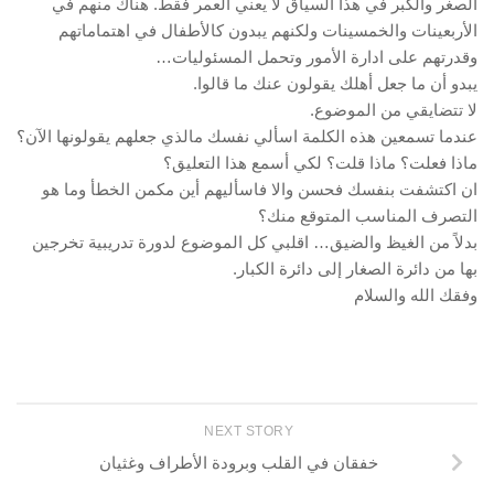
الصغر والكبر في هذا السياق لا يعني العمر فقط. هناك منهم في
الأربعينات والخمسينات ولكنهم يبدون كالأطفال في اهتماماتهم
وقدرتهم على ادارة الأمور وتحمل المسئوليات…
يبدو أن ما جعل أهلك يقولون عنك ما قالوا.
لا تتضايقي من الموضوع.
عندما تسمعين هذه الكلمة اسألي نفسك مالذي جعلهم يقولونها الآن؟
ماذا فعلت؟ ماذا قلت؟ لكي أسمع هذا التعليق؟
ان اكتشفت بنفسك فحسن والا فاسأليهم أين مكمن الخطأ وما هو
التصرف المناسب المتوقع منك؟
بدلاً من الغيظ والضيق… اقلبي كل الموضوع لدورة تدريبية تخرجين
بها من دائرة الصغار إلى دائرة الكبار.
وفقك الله والسلام
NEXT STORY
خفقان في القلب وبرودة الأطراف وغثيان