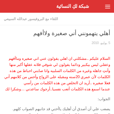
شبكة لكِ النسائية
Skip to content
اللقاء مع البروفيسور عبدالله السبيعي
أهلي يتهمونني أني صغيرة ولاأفهم
5 يوليو، 2010
السلام عليكم ..مشكلتي ان اهلي يقولون عني اني صغيره وماأفهم
وعقلي ليس بيكبير ودائما يقولون لي شوفي فلانه عقلها أكبر منها
وأنتِ جاهله وغيره من الكلمات السلبيه وانا صابني احباط من هذه
الكلمات لأن عمري 20سنه ومقبله على الزواج وأحس من كلامهم أني
فعلا صغيره ..أريد ان ااتخلص من هذه الكلمات من رأسي
عندما اسمع هذه الكلمات أتعب نفسيا..أرجوك ساعدني …وشكرا لك
الجواب:
يصعب علي أن أصدق أن أهليك ياأختي قد جانبهم الصواب كلهم.