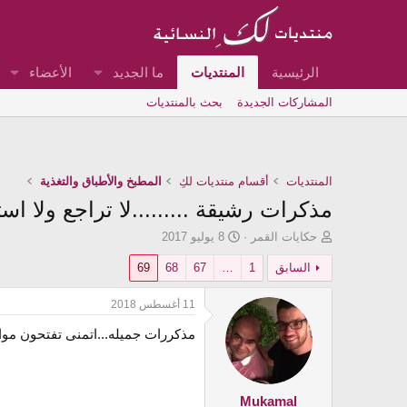
الرئيسية
المنتديات
ما الجديد
الأعضاء
المشاركات الجديدة
بحث بالمنتديات
المنتديات
أقسام منتديات لكِ
المطبخ والأطباق والتغذية
مذكرات رشيقة .........لا تراجع ولا اس
ب
ت
حكايات القمر
8 يوليو 2017
ا
ا
السابق
1
…
67
68
69
د
ر
ئ
ي
ا
خ
11 أغسطس 2018
ل
ا
مذكررات جميله...اتمنى تفتحون مو
م
ل
و
ب
ض
د
و
ء
ع
Mukamal