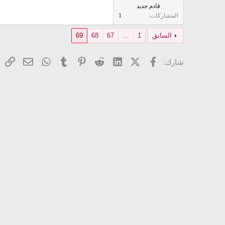
قادم جديد
المشاركات
1
السابق
1
…
67
68
69
فيسبوك
X (Twitter)
LinkedIn
Reddit
Pinterest
Tumblr
WhatsApp
ال
البريد ا
شارك: