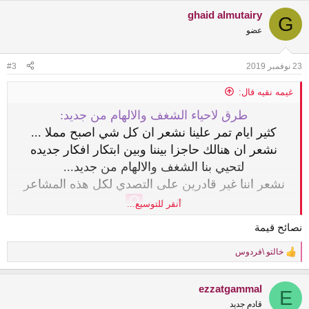
a
ghaid almutairy
c
G
t
عضو
i
o
n
23 نوفمبر 2019
#3
s
:
غيمه نقيه قال:
طرق لاحياء الشغف والالهام من جديد:
كثير ايام تمر علينا نشعر ان كل شي اصبح مملا ...
نشعر ان هنالك حاجزا بيننا وبين ابتكار افكار جديده
لتحيي بنا الشغف والالهام من جديد...
نشعر اننا غير قادرين على التصدي لكل هذه المشاعر
السلبية ‍
أنقر للتوسيع...
لانريد سوا البكاء والعزله
نصائح قيمة
نشعر باحبااااط وكسسسل واهمال شديد
خالتو \فردوس
الحل:
R
e
هو
a
ezzatgammal
بهذه النقاااط البسيطة:
c
E
t
قادم جديد
١-صلاة ركعتين من غير الفريظه والدعاء بها والفضفضة