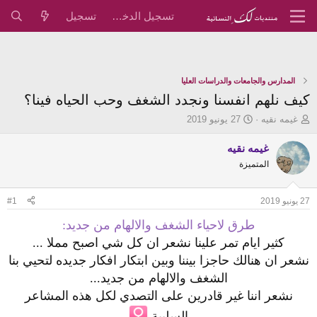
تسجيل الدخول
تسجيل
المدارس والجامعات والدراسات العليا
كيف نلهم انفسنا ونجدد الشغف وحب الحياه فينا؟
ب
ت
غيمه نقيه
27 يونيو 2019
ا
ا
د
ر
غيمه نقيه
ئ
ي
المتميزة
ا
خ
ل
ا
م
ل
27 يونيو 2019
#1
و
ب
ض
د
طرق لاحياء الشغف والالهام من جديد:
و
ء
كثير ايام تمر علينا نشعر ان كل شي اصبح مملا ...
ع
نشعر ان هنالك حاجزا بيننا وبين ابتكار افكار جديده لتحيي بنا
الشغف والالهام من جديد...
نشعر اننا غير قادرين على التصدي لكل هذه المشاعر
السلبية ‍