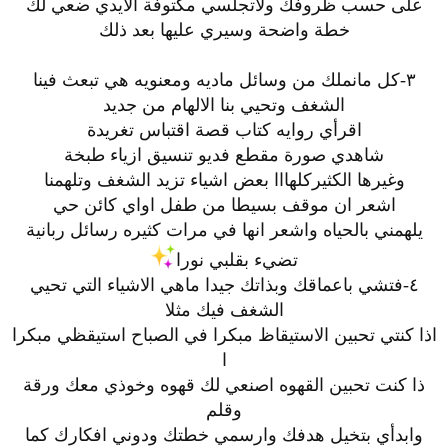
على حسب ظروفك ولاتجلسي مكتوفة الايدي ضعي لك
خطة واضحة وسيري عليها بعد ذلك
٣-كل مانملك من وسائل ماديه ومعنويه هي تبعث فينا
الشغف وتحيي بنا الالهام من جديد
اقرأي روايه كتاب قصة اقتباس تغريدة
شاهدي صورة مقطع فديو تنسيق ازياء طبخة
وغيرها الكثيركلهااا بعض اشياء تزيد الشغف وتلهمنا
اشعر ان موقف بسيطا من طفل اواي كائن حي
يلهمني بالحياه واشعر انها في مرات كثيره رسائل ربانية
تضيء بقلبي نورا
٤-فتشي باعماقك وبذاتك جيدا ماهي الاشياء التي تحيي
الشغف فيك مثلا
اذا كنتي تحبين الاستيقاظ مبكرا في الصباح استيقظي مبكرا
ا
ذا كنت تحبين القهوه اصنعي لك قهوه وخوذي معك ورقة
وقلم
وابدأي بتخيل هدفك وارسمي خطتك ودوني افكارك كما