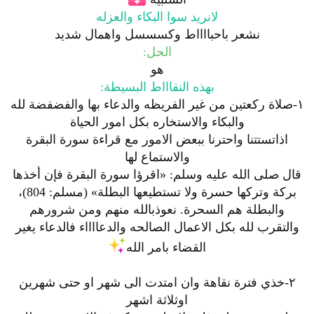
لانريد سوا البكاء والعزله
نشعر باحبااااط وكسسسل واهمال شديد
الحل:
هو
بهذه النقاااط البسيطة:
١-صلاة ركعتين من غير الفريظه والدعاء بها والفضفضة لله
والبكاء والاستخاره بكل امور الحياة
اذاتستتنا واحترنا ببعض الامور مع قراءة سورة البقرة
والاستماع لها
قال صلى الله عليه وسلم: «اقرؤا سورة البقرة فإن أخذها
بركة وتركها حسرة ولا تستطيعها البطلة» (مسلم: 804)،
والبطلة هم السحرة. نعوذبالله منهم ومن شرورهم
والتقرب لله بكل الاعمال الصالحه والدعااااء فالدعاء يغير
القضاء بامر الله
٢-خذي فترة نقاهة وان امتدت الى شهر او حتى شهرين
اوثلاثة اشهر