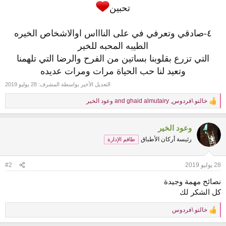
تحبين
٤-صادقي وتعرفي في على الناااس اوالاشخاص الخيره
الطيبه المحبه للخير
التي تزرع بقلوبنا بساتين من الفرح والرضا التي تلهمنا
وتعيد لنا حب الحياة مرات ومرات عديده
التعديل الأخير بواسطة المشرف:
28 يوليو 2019
خالتو \فردوس
,
ghaid almutairy
and
وعود الخير
R
e
a
وعود الخير
c
t
رئيسة أركان الأطباق
طاقم الإدارة
i
o
n
28 يوليو 2019
#2
s
:
نصائح مهمة وجيدة
كل الشكر لك
خالتو \فردوس
R
e