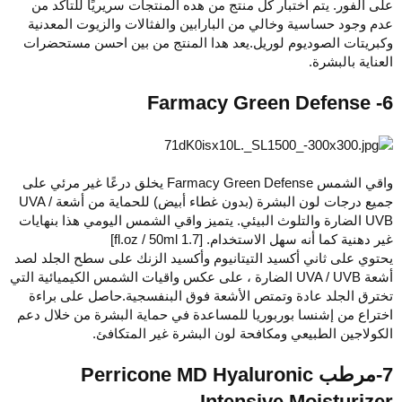
على الفور. يتم اختبار كل منتج من هده المنتجات سريريًا للتأكد من
عدم وجود حساسية وخالي من البارابين والفثالات والزيوت المعدنية
وكبريتات الصوديوم لوريل.يعد هدا المنتج من بين احسن مستحضرات
العناية بالبشرة.
6- Farmacy Green Defense
واقي الشمس Farmacy Green Defense يخلق درعًا غير مرئي على
جميع درجات لون البشرة (بدون غطاء أبيض) للحماية من أشعة UVA /
UVB الضارة والتلوث البيئي. يتميز واقي الشمس اليومي هذا بنهايات
غير دهنية كما أنه سهل الاستخدام. [1.7 fl.oz / 50ml]
يحتوي على ثاني أكسيد التيتانيوم وأكسيد الزنك على سطح الجلد لصد
أشعة UVA / UVB الضارة ، على عكس واقيات الشمس الكيميائية التي
تخترق الجلد عادة وتمتص الأشعة فوق البنفسجية.حاصل على براءة
اختراع من إشنسا بوربوريا للمساعدة في حماية البشرة من خلال دعم
الكولاجين الطبيعي ومكافحة لون البشرة غير المتكافئ.
7-مرطب Perricone MD Hyaluronic
Intensive Moisturizer