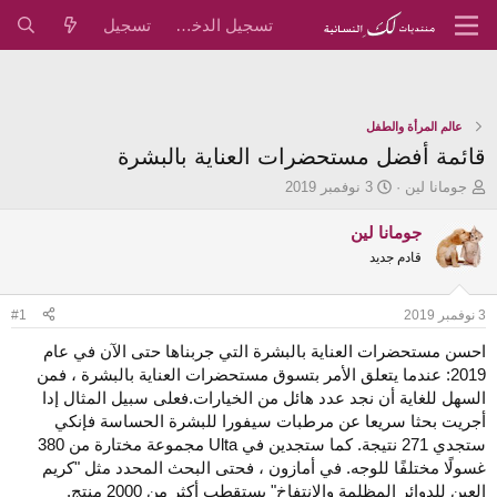
تسجيل الدخول
تسجيل
عالم المرأة والطفل
قائمة أفضل مستحضرات العناية بالبشرة
ب
ت
جومانا لين
3 نوفمبر 2019
ا
ا
د
ر
جومانا لين
ئ
ي
قادم جديد
ا
خ
ل
ا
م
ل
3 نوفمبر 2019
#1
و
ب
ض
د
احسن مستحضرات العناية بالبشرة التي جربناها حتى الآن في عام
و
ء
2019: عندما يتعلق الأمر بتسوق مستحضرات العناية بالبشرة ، فمن
ع
السهل للغاية أن نجد عدد هائل من الخيارات.فعلى سبيل المثال إدا
أجريت بحثا سريعا عن مرطبات سيفورا للبشرة الحساسة فإنكي
ستجدي 271 نتيجة. كما ستجدين في Ulta مجموعة مختارة من 380
غسولًا مختلفًا للوجه. في أمازون ، فحتى البحث المحدد مثل "كريم
العين للدوائر المظلمة والانتفاخ" يستقطب أكثر من 2000 منتج.