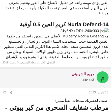
العين يؤدي مهمة رائعة في تقليل الانتفاخ على الفور وتنعيم بشرتي
طوال اليوم. أستخدمه في الصباح تحت المكياج وأجد أنه يخلق قاعدة
مرطبة
14-Nuria Defend كريم العين 0.5 أوقية
مع Mulberry Root & Ginseng الأصلي في الصين ، استفد من حكمة
الصين القديمة حيث استخدمت النساء التوت ، والخيار ، والجينسنغ
لعدة قرون لتحسين صحة الجلد. صُمم هذا الكريم الثلاثي الغني بمظهر
خاص للبشرة الحساسة ، وهو يزيل ظهور الهالات السوداء ويقلل من
مظهر الانتفاخ ويحسن الخطوط الدقيقة. يغذي البشرة ويعيد الإشراق.
التعديل الأخير بواسطة المشرف:
3 نوفمبر 2019
مريم الشربينى
م
قادم جديد
13 مارس 2023
#2
اضيف لحضرتك منتجات ايضاً مميزة
مرطب شفايف
السحري من كير بيوتي -