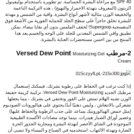
SPF 40 مع مراعاة البشرة الحساسة. تم تطويره باستخدام بوليفينول
الزيتون (المعروف بتهدئة الاحمرار والتهيج) ، هذه التركيبة الناعمة
والخفيفة الوزن مثالية لأشهر أنواع البشرة. واقية من الشمس و مهدئة
للبشرة تخلق حاجزاً على سطح الجلد للحماية الفورية من الأشعة فوق
البنفسجية.Supergoop! تُخفف الملمس بدون أي بقايا بيضاء. يمكن
تطبيق واقي الشمس المعدني للجلد على الوجه والجسم.يعد هدا
المنتج من بين احسن مستحضرات العناية بالبشرة.
2-مرطب Versed Dew Poi
nt
Moisturizing Gel
Cream
إذا كنت ترغب في الحفاظ على رطوبة بشرتك، فيمكنك إستعمال
مرطبك الجديد Versed Dew Point Moisturizing. تركيبة كريمة خفيفة
الوزن تشبه الهلام تمتص على الفور وتختفي في بشرتك ، مما يجعلها
تشعركي بالانتعاش ، وليس دهنيًا أبدًا.يحتوي على هيالورونات الصوديوم
(مثل حمض الهيالورونيك يساعد على جذب الرطوبة والحفاظ عليها)
وعصير أوراق الصبار هيدرات. بينما توجد مضادات الأكسدة الطبيعية
الموجودة في الشاي الأخضر لتهدئة البشرة ومحاربة الجذور الحرة
الضارة وتهدئة الالتهاب. استخدميه في الصباح و المساء ولا تنسى أن