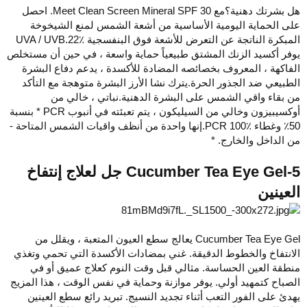
هل بشرتك دهنية؟مع Meet Clean Screen Mineral SPF 30. احصل
على الحماية اليومية الأساسية من أشعة الشمس لمنع الشيخوخة
المبكرة الناتجة عن التعرض للأشعة فوق البنفسجية UVA / UVB.22٪
يوفر أكسيد الزنك المشتق طبيعياً حماية واسعة ، في حين أن مستخلص
الفاكهة ، المعروف بخصائصه المضادة للأكسدة ، يدعم دفاع البشرة
الطبيعي ضد الجذور الحرة.يترك نشا الأرز البشرة متوهجة مع التأكد
من بقاء واقي الشمس على البشرة الدهنية.نباتي ، خالي من
أوكسيبيزون وخالي من السيليكون ، يتم تعبئته في أنبوب PCR * بنسبة
50٪ وغطاء PCR 100٪.إنها واحدة من أنظف واقيات الشمس المتاحة -
من الداخل والخارج. *
5-Cucumber Tea Eye Gel جل لعلاج إنتفاخ
العينين
Cucumber Tea Eye Gel يعالج سطع العيون المتعبة ، ويقلل من
الانتفاخ والخطوط الدقيقة. غني بمضادات الأكسدة التي تحمي وتغذي
منطقة العين الحساسة. مثالي قبل وقت النوم كعلاج عميق أو في
الصباح كتمهيد أولي. يوفر موازنة وحماية في نفس الوقت ، هذا المزيج
يهدئ على الفور التعب أثناء تجديد النسيج. تبريد رائع سطع العينين