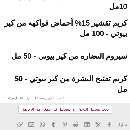
10مل
كريم تقشير
15% أحماض فواكهه من كير
بيوتي - 100 مل
سيروم النضاره
من كير بيوتي - 50 مل
كريم تفتيح البشرة
من كير بيوتي - 50
مل
التعديل الأخير بواسطة المشرف:
13 مارس 2023
يجب تسجيل الدخول أو التسجيل كي تتمكن من الرد هنا.
فيسبوك
X (Twitter)
LinkedIn
Reddit
Pinterest
Tumblr
WhatsApp
الرابط
البريد الإلكتروني
شارك: