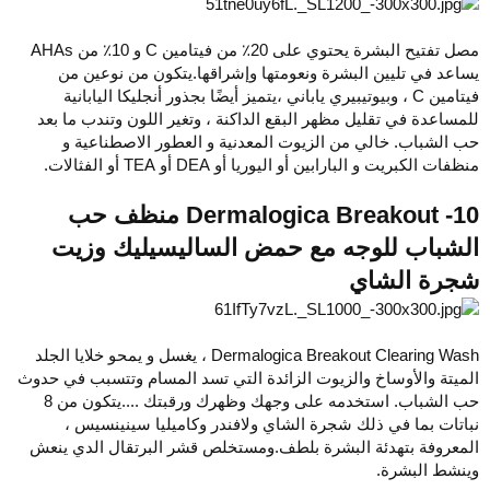
مصل تفتيح البشرة يحتوي على 20٪ من فيتامين C و 10٪ من AHAs
يساعد في تليين البشرة ونعومتها وإشراقها.يتكون من نوعين من
فيتامين C ، وبيوتيبيري ياباني ،يتميز أيضًا بجذور أنجليكا اليابانية
للمساعدة في تقليل مظهر البقع الداكنة ، وتغير اللون وتندب ما بعد
حب الشباب. خالي من الزيوت المعدنية و العطور الاصطناعية و
منظفات الكبريت و البارابين أو اليوريا أو DEA أو TEA أو الفثالات.
Dermalogica Breakout -10 منظف حب
الشباب للوجه مع حمض الساليسيليك وزيت
شجرة الشاي
Dermalogica Breakout Clearing Wash ، يغسل و يمحو خلايا الجلد
الميتة والأوساخ والزيوت الزائدة التي تسد المسام وتتسبب في حدوث
حب الشباب. استخدمه على وجهك وظهرك ورقبتك ....يتكون من 8
نباتات بما في ذلك شجرة الشاي ولافندر وكاميليا سينينسيس ،
المعروفة بتهدئة البشرة بلطف.ومستخلص قشر البرتقال الدي ينعش
وينشط البشرة.