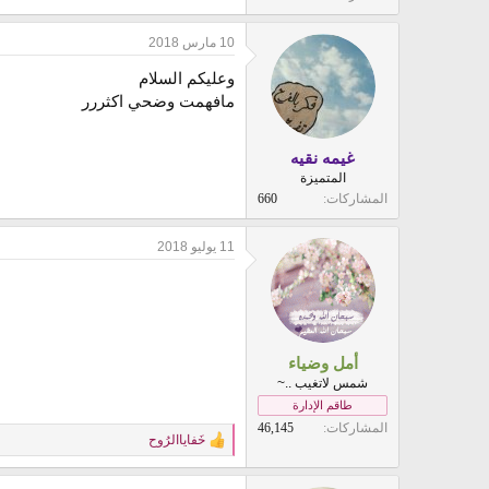
10 مارس 2018
وعليكم السلام
مافهمت وضحي اكثررر
غيمه نقيه
المتميزة
المشاركات
660
11 يوليو 2018
أمل وضياء
شمس لاتغيب ..~
طاقم الإدارة
المشاركات
46,145
خَفاياالرُوح
R
e
a