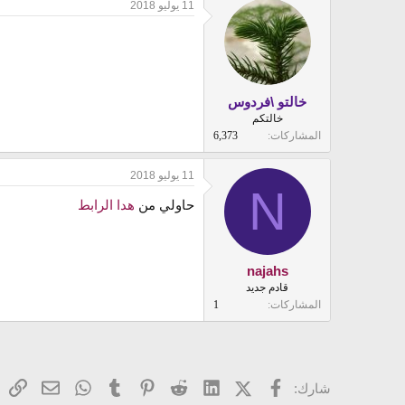
11 يوليو 2018
c
t
i
o
n
s
:
خالتو \فردوس
خالتكم
المشاركات
6,373
11 يوليو 2018
N
حاولي من
هدا الرابط
najahs
قادم جديد
المشاركات
1
فيسبوك
X (Twitter)
LinkedIn
Reddit
Pinterest
Tumblr
WhatsApp
ال
البريد ا
شارك: