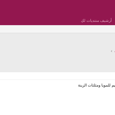
أرشيف منتديات لكِ
 للمويا ومثلثات الزينة