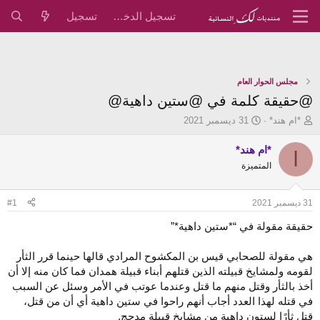
تسجيل الدخول
تسجيل
مجلس الحوار العام
@حقيقة كلمة في @ستين داهية@
ب
ت
*ام هند*
31 ديسمبر 2021
ا
ا
د
ر
*ام هند*
ا
ئ
ي
المتميزة
ا
خ
ل
ا
م
ل
31 ديسمبر 2021
#1
و
ب
ض
د
حقيقة مقولة في “*ستين داهية*”
و
ء
ع
هي مقولة للصحابي قيس بن المكشوح المرادي قالها حينما قرر الثأر
لقومه ولمشايخ قبيلته الذين قتلهم أبناء قبيلة همدان فما كان منه إلا أن
أخذ بالثأر وقتل منهم ما قتل وعندما عوتب في الأمر وسئل عن السبب
في قتله لهذا العدد أجاب أنهم راحوا في ستين داهية أي أن من قتل،
قتل ثأرًا لستون داهية من مشايخ قبيلة مدحج.