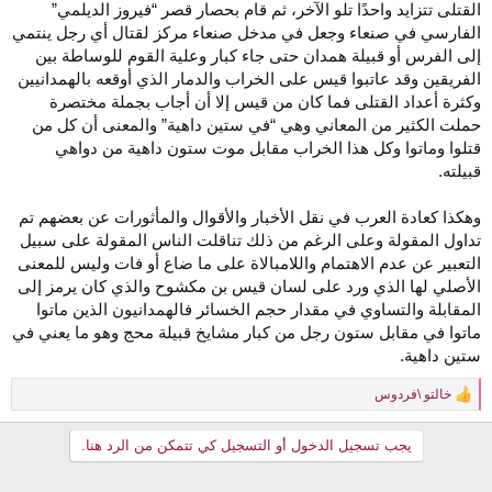
القتلى تتزايد واحدًا تلو الآخر، ثم قام بحصار قصر “فيروز الديلمي”
الفارسي في صنعاء وجعل في مدخل صنعاء مركز لقتال أي رجل ينتمي
إلى الفرس أو قبيلة همدان حتى جاء كبار وعلية القوم للوساطة بين
الفريقين وقد عاتبوا قيس على الخراب والدمار الذي أوقعه بالهمدانيين
وكثرة أعداد القتلى فما كان من قيس إلا أن أجاب بجملة مختصرة
حملت الكثير من المعاني وهي “في ستين داهية” والمعنى أن كل من
قتلوا وماتوا وكل هذا الخراب مقابل موت ستون داهية من دواهي
قبيلته.
وهكذا كعادة العرب في نقل الأخبار والأقوال والمأثورات عن بعضهم تم
تداول المقولة وعلى الرغم من ذلك تناقلت الناس المقولة على سبيل
التعبير عن عدم الاهتمام واللامبالاة على ما ضاع أو فات وليس للمعنى
الأصلي لها الذي ورد على لسان قيس بن مكشوح والذي كان يرمز إلى
المقابلة والتساوي في مقدار حجم الخسائر فالهمدانيون الذين ماتوا
ماتوا في مقابل ستون رجل من كبار مشايخ قبيلة محج وهو ما يعني في
ستين داهية.
خالتو \فردوس
R
e
a
يجب تسجيل الدخول أو التسجيل كي تتمكن من الرد هنا.
c
t
i