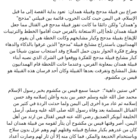
صراع بين قبيلة مدحج وقبيلة همدان: تعود بداية القصة إلى ما قبل
الإسلام، في اليمن حيث كانت الحروب قائمة بين قبيلتي “مذحج”
و”همدان” ولكن دائمًا ما كانت تفوز قبيلة مدحج في القتال مما جعل
قبيلة همدان تلجأ إلى الاستعانة بالفرس حيث أقاموا الخطط والترتيبات
للإيقاع بقبيلة مدحج وكبار مشايخهم وكانت الخطة هي أن يقوم
الهمدانيون باستدراج مشايخ قبيلة “مدحج” الذين عرفوا بالذكاء والدهاء
وطرح فكرة الحوار بدون حمل السلاح وقد استجاب ستون شيخًا من
كبار مشايخ قبيلة مدحج للفكرة ووقعوا في الشرك الذي نصبه أبناء
قبيلة همدان بمعاونة الفرس، وعندما حانت اللحظة قام الهمدانيون
بقتل المشايخ وتفرقت بعدها القبيلة وكان أحد فرسان هذه القبيلة هو
قيس بن مكشوم.
*في ستين داهية*: حينما سمع قيس بن مكشوم بخبر رسول الإسلام
محمد صل الله عليه وسلم حضر بين يديه وأعلن إسلامه وقد حسن
إسلامه ثم عاد مرة أخرى إلى اليمن ولما حدثت الردة في كثير من
القبائل المسلمة بعد وفاة رسول الله صلى الله عليه وسلم، أرسل
الخليفة أبوبكر الصديق رضي الله عنه قيس لقتال من ارتد من أهل
اليمن، أصر وقتها قيس بن مكشوح أن يثأر لقومه من قبيلة همدان لما
كان من غدرهم بكبار مشايخ قبيلته وقتلهم لهم وهم عزل بدون سلاح
وباستخدام الخديعة والمكر، فما كان منه إلا أن ثار لهم وصارت أعداد