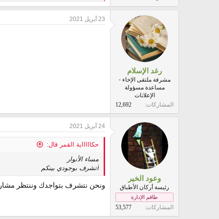
e
a
23 أبريل 2021
c
t
i
o
n
s
:
رغد الإسلام
مشرفة ملتقى الإخاء -
مساعدة مسؤولة
الإعلانات
المشاركات
12,692
24 أبريل 2021
حكاااااية القمر قال:
مساء الأنوار
أتشرف بوجودي بينكم
وعود الخير
ونحن نتشرف بتواجدك وننتظر مشار
رئيسة أركان الأطباق
طاقم الإدارة
المشاركات
53,577