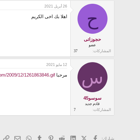
26 أبريل 2021
ح
اهلا بك اخى الكريم
حجوزاتى
عضو
المشاركات
37
12 مايو 2021
س
مرحبا
t.com/2009/12/1261863846.gif
سوسو45
قادم جديد
المشاركات
7
فيسبوك
X (Twitter)
LinkedIn
Reddit
Pinterest
Tumblr
WhatsApp
ال
البريد ا
شارك: