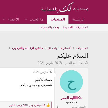
الرئيسية
المنتديات
ما الجديد
الأعضاء
المشاركات الجديدة
بحث بالمنتديات
المنتديات
أقسام منتديات لكِ
ملتقى الإخــاء والترحيب
السلام عليكم
ب
ت
حكاااااية القمر
26 مارس 2021
ا
ا
د
ر
26 مارس 2021
ئ
ح
ي
مساء الأنوار
ا
خ
ل
ا
أتشرف بوجودي بينكم
م
ل
و
ب
ض
د
حكاااااية القمر
و
ء
قادم جديد
خالتو \فردوس
and
وعود الخير
ع
R
المشاركات
1