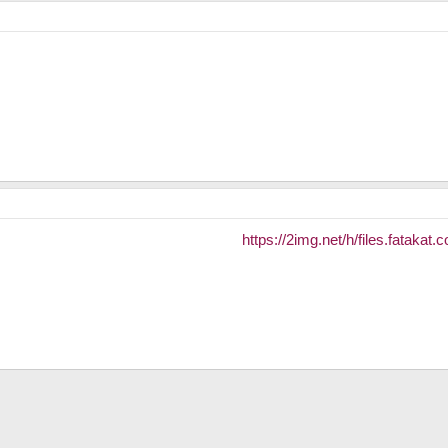
https://2img.net/h/files.fataka
رابط
لإلكتروني