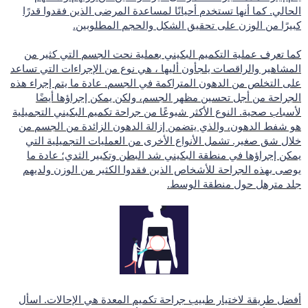
الحالي. كما أنها تستخدم أحيانًا لمساعدة المرضى الذين فقدوا قدرًا
كبيرًا من الوزن على تحقيق الشكل والحجم المطلوبين.
كما تعرف عملية التكميم البكيني بعملية نحت الجسم التي كثير من
المشاهير والراقصات يلجأون أليها ، هي نوع من الإجراءات التي تساعد
على التخلص من الدهون المتراكمة في الجسم. عادة ما يتم إجراء هذه
الجراحة من أجل تحسين مظهر الجسم، ولكن يمكن إجراؤها أيضًا
لأسباب صحية. النوع الأكثر شيوعًا من جراحة تكميم البكيني التجميلية
هو شفط الدهون، والذي يتضمن إزالة الدهون الزائدة من الجسم من
خلال شق صغير. تشمل الأنواع الأخرى من العمليات التجميلية التي
يمكن إجراؤها في منطقة البكيني شد البطن وتكبير الثدي؛ عادة ما
يوصى بهذه الجراحة للأشخاص الذين فقدوا الكثير من الوزن ولديهم
جلد مترهل حول منطقة الوسط.
أفضل طريقة لاختيار طبيب جراحة تكميم المعدة هي الإحالات. اسأل