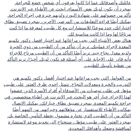
عائلتك وأصدقائك عما إذا كانوا يعرفون أي شخص خضع للجراحة.
بمجرد أن يكون لديك بعض الأسماء، ابحث عن الأطباء عبر الإنترنت.
تأكد من حصولهم على شهادة البورد ولديهم خبرة في إجراء الجراحة.
يمكنك أيضًا قراءة التعليقات من المرضى الآخرين. بمجرد تضييق نطاق
اختياراتك، حدد موعدًا للاستشارات مع كل طبيب لمعرفة ما إذا كنت
مرتاحًا لها وما إذا كانت مناسبة لك.
هناك بعض الأشياء التي يجب مراعاتها عند اختيار افضل دكتور تكميم
المعدة لإجراء عمليتك. تريد أن تتأكد من أن الطبيب من ذوي الخبرة
ولديه معدل نجاح جيد. تريد أيضًا التأكد من أن الطبيب مرتاح للإجراء
وأنه قادر على الإجابة على أي أسئلة قد تكون لديك. أخيرًا، تريد التأكد
من تغطية تأمينك للطبيب.
من العوامل التي يجب مراعاتها عند اختيار أفضل دكتور تكميم هي
التدريب والخبرة ومعدلات النجاح. تتمثل إحدى طرق العثور على طبيب
مؤهل في طلب توصيات من الأصدقاء أو أفراد الأسرة الذين خضعوا
لهذا الإجراء. خيار آخر هو البحث عبر الإنترنت عن أطباء متخصصين في
جراحة تكميم المعدة. بمجرد تضييق نطاق خياراتك، يمكنك الاتصال
بمكاتب الأطباء للاستفسار عن مؤهلاتهم وخبراتهم. من المهم أيضًا
التأكد من أن الطبيب الذي تختاره مشمول بخطة التأمين الخاصة بك.
بمجرد العثور على طبيب مؤهل، ستحتاج إلى تحديد موعد لاستشارة
لمناقشة وضعك وأهدافك المحددة.