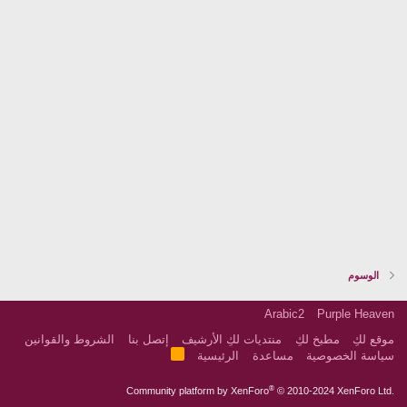
الوسوم
Arabic2
Purple Heaven
موقع لكِ
مطبخ لكِ
منتديات لكِ الأرشيف
إتصل بنا
الشروط والقوانين
R
سياسة الخصوصية
مساعدة
الرئيسية
S
S
®
Community platform by XenForo
© 2010-2024 XenForo Ltd.