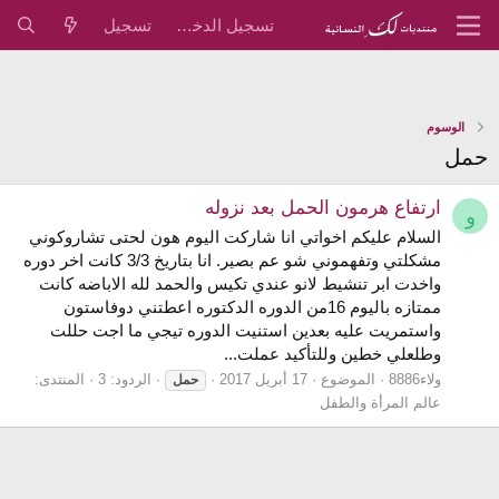
تسجيل الدخول
تسجيل
الوسوم
حمل
ارتفاع هرمون الحمل بعد نزوله
و
السلام عليكم اخواتي انا شاركت اليوم هون لحتى تشاروكوني
مشكلتي وتفهموني شو عم بصير. انا بتاريخ 3/3 كانت اخر دوره
واخدت ابر تنشيط لانو عندي تكيس والحمد لله الاباضه كانت
ممتازه باليوم 16من الدوره الدكتوره اعطتني دوفاستون
واستمريت عليه بعدين استنيت الدوره تيجي ما اجت حللت
وطلعلي خطين وللتأكيد عملت...
ولاء8886
الموضوع
17 أبريل 2017
الردود: 3
المنتدى:
حمل
عالم المرأة والطفل