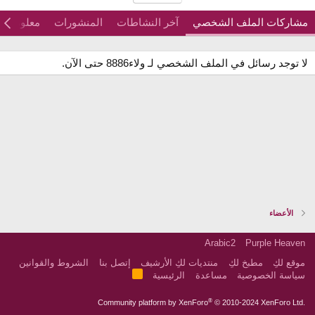
مشاركات الملف الشخصي
آخر النشاطات
المنشورات
معلومات
لا توجد رسائل في الملف الشخصي لـ ولاء8886 حتى الآن.
الأعضاء
Arabic2
Purple Heaven
موقع لكِ
مطبخ لكِ
منتديات لكِ الأرشيف
إتصل بنا
الشروط والقوانين
R
سياسة الخصوصية
مساعدة
الرئيسية
S
S
®
Community platform by XenForo
© 2010-2024 XenForo Ltd.