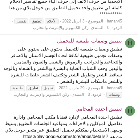
الأبجدية من حرف الألف إلى حرف الياء جميع تفاسير الاحلام
كاملة في تطبيق واحد تحميل التطبيق من جوجل بلاي من هنا
************
hanan45
الموضوع
3 أبريل 2022
الأحلام
تطبيق
تفسير
الردود: 0
المنتدى:
ركن الكمبيوتر والإنترنت والتجارب
تطبيق وصفات طبيعية للتجميل
H
تطبيق وصفات طبيعية للتجميل يحتوي على يحتوي على
وصفات تجميل طبيعية لكافة انحاء الجسم الاسنان والاضافر
والتجاعيد والحواجب والرموش والشيب والعيون والقدمين
واليدين وحب الشباب العناية بالبشرة وبالشعر وبالشفاه وبالوجه
تساقط الشعر وتطويل الشعر وتكثيف الشعر خلطات للبشرة
وللشعر ماسكات للبشرة وللشعر...
hanan45
الموضوع
29 مارس 2022
تجميل
تطبيق
طبيعية
الردود: 0
المنتدى:
ركن الكمبيوتر والإنترنت والتجارب
وصفات
تطبيق اجندة المحامي
H
تطبيق اجندة المحامي لإدارة قضايا مكتب المحامي وادارة
تفاصيل الموكلين والاجراءات ومواعيد الجلسات التطبيق بسيط
وسهل الاستخدام يمكنكم تحميل التطبيق عبر متجر جوجل بلاي
من هنا https://play.google.com/store/apps/details?