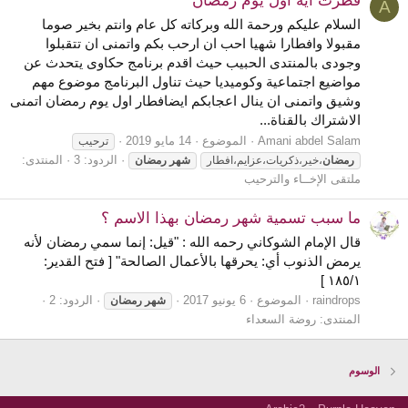
فطرت ايه اول يوم رمضان
A
السلام عليكم ورحمة الله وبركاته كل عام وانتم بخير صوما
مقبولا وافطارا شهيا احب ان ارحب بكم واتمنى ان تتقبلوا
وجودى بالمنتدى الحبيب حيث اقدم برنامج حكاوى يتحدث عن
مواضيع اجتماعية وكوميديا حيث تناول البرنامج موضوع مهم
وشيق واتمنى ان ينال اعجابكم ايضافطار اول يوم رمضان اتمنى
الاشتراك بالقناة...
Amani abdel Salam
الموضوع
14 مايو 2019
ترحيب
الردود: 3
المنتدى:
رمضان
،خير،ذكريات،عزايم،افطار
شهر
رمضان
ملتقى الإخــاء والترحيب
ما سبب تسمية شهر رمضان بهذا الاسم ؟
‏قال الإمام الشوكاني رحمه الله : "قيل: إنما سمي رمضان لأنه
يرمض الذنوب أي: يحرقها بالأعمال الصالحة" [ فتح القدير:
١٨٥/١ ]
raindrops
الموضوع
6 يونيو 2017
الردود: 2
شهر
رمضان
المنتدى:
روضة السعداء
الوسوم