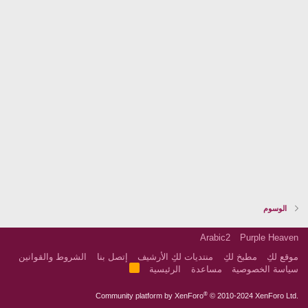
الوسوم
Arabic2
Purple Heaven
موقع لكِ
مطبخ لكِ
منتديات لكِ الأرشيف
إتصل بنا
الشروط والقوانين
R
سياسة الخصوصية
مساعدة
الرئيسية
S
S
®
Community platform by XenForo
© 2010-2024 XenForo Ltd.