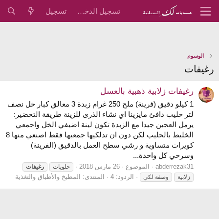
تسجيل الدخول
تسجيل
الوسوم
رغيفات
رغيفات زلابية ذهبية بالعسل
1 كيلو دقيق (فرينة) ملح 250 غرام زبدة 3 معالق كبار خل نصف
لتر حليب دافئ مايزينا اي نشاء الذرى للزينة طريقة التحضير:
يرمل العجين جيدا مع الزبدة تكون لينة اضيفي الخل واجمعي
الخليط بالحليب لكن دون ان تدلكيها جمعيها فقط اصنعي منها 8
كويرات متساوية و رشي سطح العمل بالدقيق (الفرينة)
وسرحي كل واحدة...
abderrezak31
الموضوع
26 مارس 2018
حلويات
رغيفات
الردود: 4
المنتدى:
المطبخ والأطباق والتغذية
زلابية
وصفة لكي