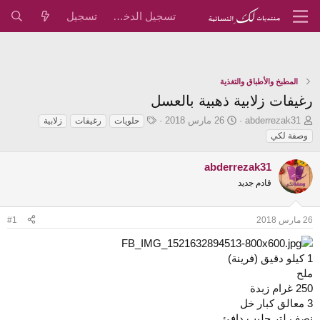
تسجيل الدخول
تسجيل
المطبخ والأطباق والتغذية
رغيفات زلابية ذهبية بالعسل
ب
ت
ا
abderrezak31
26 مارس 2018
حلويات
رغيفات
زلابية
ا
ا
ل
وصفة لكي
د
ر
و
ئ
ي
س
abderrezak31
ا
خ
و
قادم جديد
ل
ا
م
م
ل
و
ب
26 مارس 2018
#1
ض
د
و
ء
ع
1 كيلو دقيق (فرينة)
ملح
250 غرام زبدة
3 معالق كبار خل
نصف لتر حليب دافئ