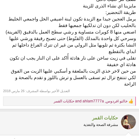
مايزينا اي نشاء الذرى للزينة
طريقة التحضير:
يرمل العجين جيدا مع الزبدة تكون لينة اضيفي الخل واجمعي الخليط
بالحليب لكن دون ان تدلكيها جمعيها فقط
اصنعي منها 8 كويرات متساوية و رشي سطح العمل بالدقيق (الفرينة)
وسرحي كل واحدة بالمدلك (القنّوط) حتى تصبح رقيقة ورشي عليها
النشا بكثرة ثم تلويها مثل الرولي من غير ان تترك الفراغ داخلها ثم
ابداي بالتقطيع
تقلى في زيت ساخن على نار هادئة أُاكد على ان النار يجب ان تكون
هادئة اي خفيفة
من حين لاخر خذي الزيت بالملعقة و أسكبي عليها الزيت من الفوق
لكي تنتفخ تزال ثم تسقى بالعسل و ترش باللوز و تقدم بالصحة و
الراحة
التعديل الأخير بواسطة المشرف:
26 مارس 2018
خالتو \فردوس
,
ahlam7777a
and
حكايات القمر
R
e
a
حكايات القمر
c
t
مشرفة الصحة والتغذية
i
o
n