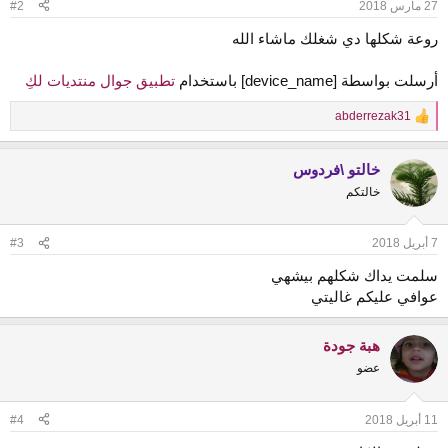
27 مارس 2018
#2
s
:
روعة شكلها دي شغلك ماشاء الله
أرسلت بواسطة [device_name] باستخدام
تطبيق جوال منتديات لكِ
abderrezak31
R
e
a
خالتو \فردوس
c
t
خالتكم
i
o
n
7 أبريل 2018
#3
s
:
سلمت يداك شكلهم بيشهي
عوافي عليكم غاليتي
هبة جودة
عضو
11 أبريل 2018
#4