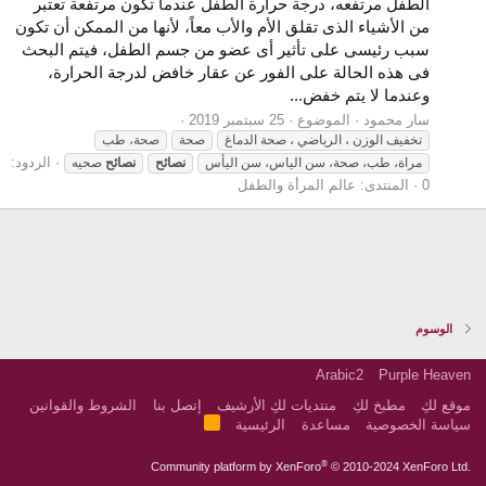
الطفل مرتفعه، درجة حرارة الطفل عندما تكون مرتفعة تعتبر
من الأشياء الذى تقلق الأم والأب معاً، لأنها من الممكن أن تكون
سبب رئيسى على تأثير أى عضو من جسم الطفل، فيتم البحث
فى هذه الحالة على الفور عن عقار خافض لدرجة الحرارة،
وعندما لا يتم خفض...
سار محمود
الموضوع
25 سبتمبر 2019
تخفيف الوزن ، الرياضي ، صحة الدماغ
صحة
صحة، طب
الردود:
مراة، طب، صحة، سن الياس، سن اليأس
نصائح
نصائح
صحيه
0
المنتدى:
عالم المرأة والطفل
الوسوم
Arabic2
Purple Heaven
موقع لكِ
مطبخ لكِ
منتديات لكِ الأرشيف
إتصل بنا
الشروط والقوانين
R
سياسة الخصوصية
مساعدة
الرئيسية
S
S
®
Community platform by XenForo
© 2010-2024 XenForo Ltd.