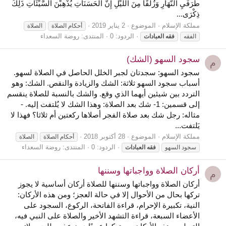
طَرَفَيِ النَّهَارِ وَزُلَفًا مِنَ اللَّيْلِ إِنَّ الْحَسَنَاتِ يُذْهِبْنَ السَّيِّئَاتِ ذَلِكَ
ذِكْرَى...
مملكة الإسلام
الموضوع
2 يناير 2019
أحكام الصلاة
الصلاة
الردود: 0
المنتدى:
روضة السعداء
الفقه
فقه
العبادات
سجود السهو (الشك)
م
سجود السهو: سجدتان لجبر الخلل الحاصل في الصلاة لسهو.
أسباب سجود السهو ثلاثة: الشك والزيادة والنقص. الشك: وهو
التردد بين شيئين أيهما الذي وقع. والشك بالنسبة للصلاة ينقسم
إلى قسمين: 1- شك بعد الصلاة: وهذا الشك لا يُلتفت إليه. -
مثاله: رجل شك بعد صلاة الفجر أصلاها ركعتين أم ثلاثا؟ فهذا لا
يَلتفت...
مملكة الإسلام
الموضوع
28 أكتوبر 2018
أحكام الصلاة
الصلاة
الردود: 0
المنتدى:
روضة السعداء
سجود السهو
فقه
العبادات
أركان الصلاة وواجباتها وسننها
م
أركان الصلاة وواجباتها وسننها للصلاة أركان أساسية لا يجوز
تركها بحال من الأحوال إلا في حالة العجز؛ ومن هذه الأركان:
النية، تكبيرة الإحرام، قراءة الفاتحة، الركوع، السجود على
الأعضاء السبعة، قراءة التشهد الأخير والصلاة على النبي فيه،