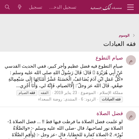
تسجيل الدخول
تسجيل
الوسوم
فقه العبادات
صيام التطوع
م
صيام التطوع فيه فضل عظيم وأجر كبير، ففي الحديث القدسي
عَنْ أَبِي هُرَيْرَةَ  قَالَ: قَالَ رَسُولُ اللهِ صلى الله عليه وسلم :
«كُلُّ عَمَلِ ابْنِ آدَمَ يُضَاعَفُ، الْحَسَنَةُ عَشْرُ أَمْثَالِهَا إِلَى سَبْعِمِائَةِ
ضِعْفٍ. قَالَ الله عز وجلّ َ: إِلَّاالصيام، فَإِنَّهُ لي، وَأَنَا أَجْزِي...
مملكة الإسلام
الموضوع
23 يناير 2019
الفقه
فقه
الصيام
الردود: 6
المنتدى:
روضة السعداء
فقه
العبادات
فضل الصلاة
م
لو علمت فضل الصلاة ما فرطت فيها قط !! ... فضل الصلاة 1-
الصلاة نور لصاحبها، قال -صلى الله عليه وسلم -: «والصَّلَاةُ
نُورٌ». 2-الصلاة كفارة للخطايا، قال -عز وجل -: {وَأَقِمِ الصَّلَاةَ