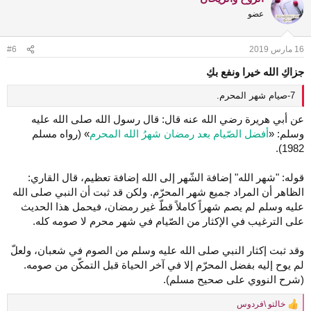
t
عضو
i
o
n
16 مارس 2019
#6
s
:
جزا
كِ
الله خيرا ونفع ب
كِ
7-صيام شهر المحرم.
عن أبي هريرة رضي الله عنه قال: قال رسول الله صلى الله عليه
وسلم: «
أفضل الصّيام بعد رمضان شهرُ الله المحرم
» (رواه مسلم
1982).
قوله: "شهر الله" إضافة الشّهر إلى الله إضافة تعظيم، قال القاري:
الظاهر أن المراد جميع شهر المحرّم. ولكن قد ثبت أن النبي صلى الله
عليه وسلم لم يصم شهراً كاملاً قطّ غير رمضان، فيحمل هذا الحديث
على الترغيب في الإكثار من الصّيام في شهر محرم لا صومه كله.
وقد ثبت إكثار النبي صلى الله عليه وسلم من الصوم في شعبان، ولعلّ
لم يوح إليه بفضل المحرّم إلا في آخر الحياة قبل التمكّن من صومه.
(شرح النووي على صحيح مسلم).
خالتو \فردوس
R