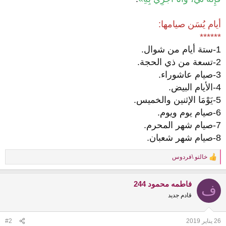
أيام يُسَن صيامها:
******
1-ستة أيام من شوال.
2-تسعة من ذي الحجة.
3-صيام عاشوراء.
4-الأيام البيض.
5-يَوْمَا الإثنين والخميس.
6-صيام يوم ويوم.
7-صيام شهر المحرم.
8-صيام شهر شعبان.
خالتو \فردوس
R
e
a
فاطمه محمود 244
c
ف
t
قادم جديد
i
o
n
26 يناير 2019
#2
s