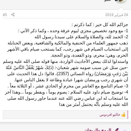
24 فبراير 2019
#5
جزاكم الله كل خير : كما ذكرتم :
1- مع وجود تخصيص مجزي ليوم عرفة وحده ، وكما ذكر الآتي :
2- الحمد لله، والصلاة والسلام على سيدنا رسول الله
ذهب جمهور العلماء من الحنفية والمالكية والشافعية، وبعض الحنابلة
إلى استحباب الصيام في شهر رجب، كما يستحب صيام باقي الأشهر
الحرم، وهي: محرم، وذو القعدة، وذو الحجة.
واستدلوا لذلك ببعض الأحاديث الواردة، منها قوله صلى الله عليه وسلم
-حين سئل عن سبب صومه شهر شعبان-: (ذَلِكَ شَهْرٌ يَغْفُلُ النَّاسُ عَنْهُ
بَيْنَ رَجَبٍ وَرَمَضَانَ) رواه النسائي (2357)، قالوا: دل هذا الحديث على
أن شهري رجب ورمضان شهرا عبادة وطاعة لا يغفل الناس عنها.
3- صيام التاسع مع العاشر من محرم أو الحادي عشر ، أو الثلاثة معاً .
4- توضيح صيام داود عليه السلام : يصوم يوماً ، ويفطر يوماً ...وهذا آخر
ما استجاب له ابن عباس رضي الله عنه عندما حاور رسول الله صلى
الله عليه وسلم بأنَّه يحتمل أمثر من هذا
خالتو \فردوس
R
e
a
الروح والريحان
c