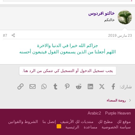
e
a
خالتو \فردوس
c
t
خالتكم
i
o
n
23 مارس 2019
#7
s
:
جزاكم الله خيرا في الدنيا والاخرة
اللهم أجعلنا من الذين يسمعون القول فيتبعون أحسنه
يجب تسجيل الدخول أو التسجيل كي تتمكن من الرد هنا.
فيسبوك
X (Twitter)
LinkedIn
Reddit
Pinterest
Tumblr
WhatsApp
الرابط
البريد الإلكتروني
شارك:
روضة السعداء
Arabic2
Purple Heaven
موقع لكِ
مطبخ لكِ
منتديات لكِ الأرشيف
إتصل بنا
الشروط والقوانين
R
سياسة الخصوصية
مساعدة
الرئيسية
S
S