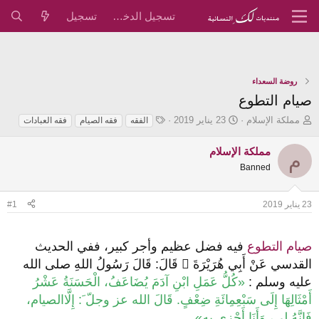
تسجيل الدخول
تسجيل
روضة السعداء
صيام التطوع
ب
ت
ا
مملكة الإسلام
23 يناير 2019
الفقه
فقه الصيام
فقه العبادات
ا
ا
ل
د
ر
و
مملكة الإسلام
م
ئ
ي
س
Banned
ا
خ
و
ل
ا
م
م
ل
23 يناير 2019
#1
و
ب
ض
د
و
ء
صيام التطوع
فيه فضل عظيم وأجر كبير، ففي الحديث
ع
القدسي عَنْ أَبِي هُرَيْرَةَ  قَالَ: قَالَ رَسُولُ اللهِ صلى الله
عليه وسلم :
«كُلُّ عَمَلِ ابْنِ آدَمَ يُضَاعَفُ، الْحَسَنَةُ عَشْرُ
أَمْثَالِهَا إِلَى سَبْعِمِائَةِ ضِعْفٍ. قَالَ الله عز وجلّ َ: إِلَّاالصيام،
فَإِنَّهُ لي، وَأَنَا أَجْزِي بِهِ»
.