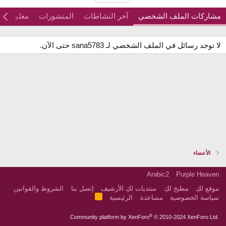
مشاركات الملف الشخصي
آخر النشاطات
المنشورات
معلومات
لا توجد رسائل في الملف الشخصي لـ sana5783 حتى الآن.
الأعضاء
Arabic2
Purple Heaven
موقع لكِ
مطبخ لكِ
منتديات لكِ الأرشيف
إتصل بنا
الشروط والقوانين
R
سياسة الخصوصية
مساعدة
الرئيسية
S
S
®
Community platform by XenForo
© 2010-2024 XenForo Ltd.